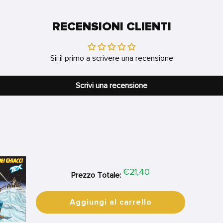
RECENSIONI CLIENTI
Sii il primo a scrivere una recensione
Scrivi una recensione
Price
€21,40
Prezzo Totale:
Aggiungi al carrello