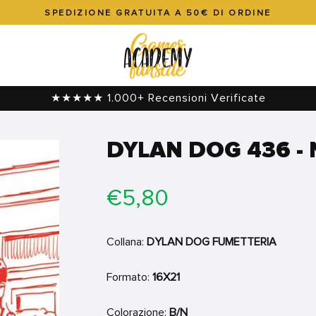
SPEDIZIONE GRATUITA A 50€ DI ORDINE
Metti
in
pausa
presentazione
★★★★★ 1.000+ Recensioni Verificate
DYLAN DOG 436 -
Prezzo
€5,80
di
listino
Collana:
DYLAN DOG FUMETTERIA
Formato:
16X21
Colorazione:
B/N