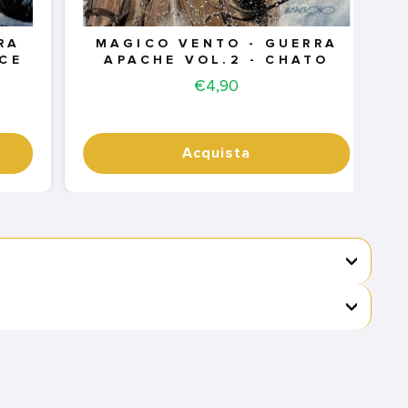
RA
MAGICO VENTO - GUERRA
ACE
APACHE VOL.2 - CHATO
Price
€4,90
Acquista