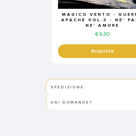
MAGICO VENTO - GUER
APACHE VOL.3 - NE' P
NE' AMORE
Price
€4,90
Acquista
SPEDIZIONE
HAI DOMANDE?