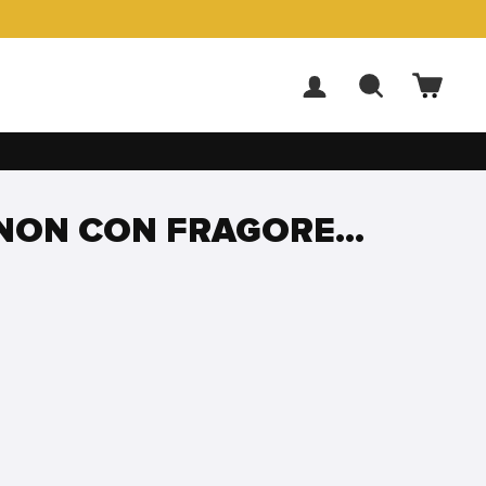
ACCEDI
CERCA
CARR
 NON CON FRAGORE...