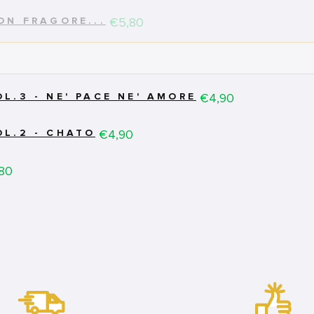
Price
€5,80
ON FRAGORE...
Price
€4,90
L.3 - NE' PACE NE' AMORE
Price
€4,90
L.2 - CHATO
e
80