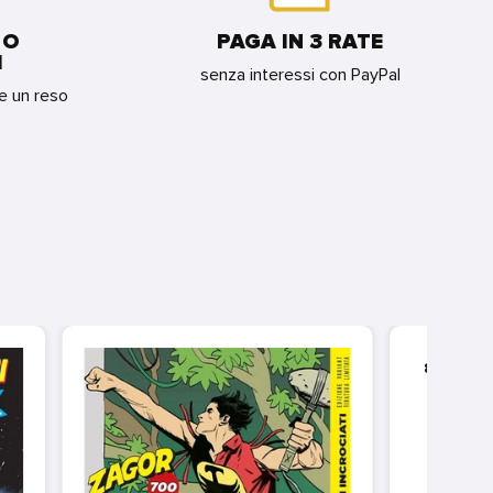
 O
PAGA IN 3 RATE
I
senza interessi con PayPal
re un reso
81126
STAN
EC
T