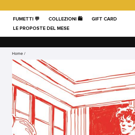
Vai
direttamente
ai
FUMETTI 💬
COLLEZIONI 🛍️
GIFT CARD
contenuti
LE PROPOSTE DEL MESE
Home
/