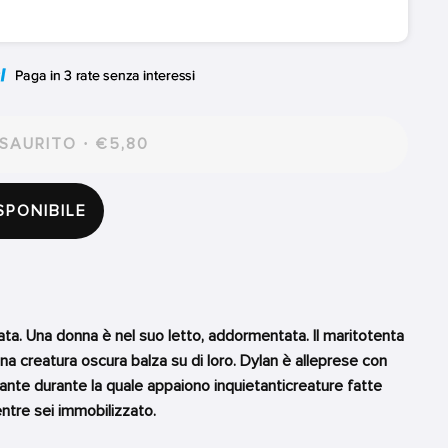
SAURITO · €5,80
SPONIBILE
ata. Una donna è nel suo letto, addormentata. Il maritotenta
una creatura oscura balza su di loro. Dylan è alleprese con
ficante durante la quale appaiono inquietanticreature fatte
ntre sei immobilizzato.