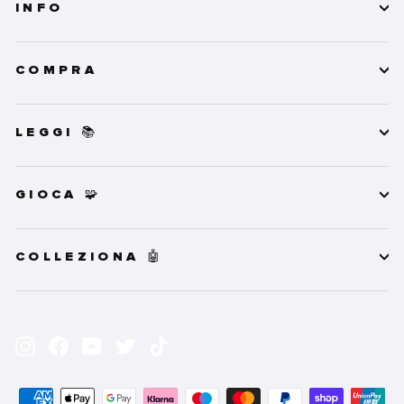
INFO
COMPRA
LEGGI 📚
GIOCA 🧩
COLLEZIONA 🤖
INSERISCI
ISCRIVITI
LA
Instagram
Facebook
YouTube
Twitter
TikTok
TUA
EMAIL