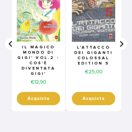
IL MAGICO
L'ATTACCO
MONDO DI
DEI GIGANTI
GIGI' VOL.2 -
COLOSSAL
COS'È
EDITION 5
DIVENTATA
Price
€25,00
GIGI'
Price
€12,90
Acquista
Acquista