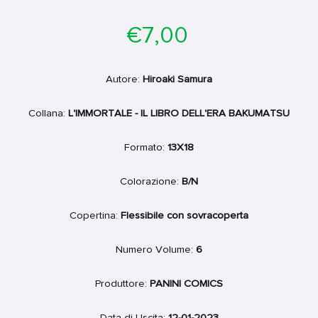
Prezzo
€7,00
di
listino
Autore:
Hiroaki Samura
Collana:
L'IMMORTALE - IL LIBRO DELL'ERA BAKUMATSU
Formato:
13X18
Colorazione:
B/N
Copertina:
Flessibile con sovracoperta
Numero Volume:
6
Produttore:
PANINI COMICS
Data di Uscita:
12-01-2023