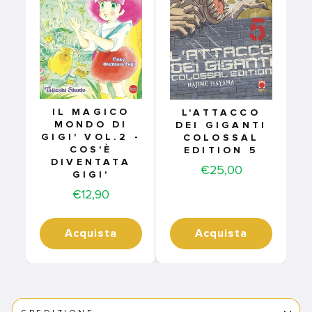
IL MAGICO
L'ATTACCO
MONDO DI
DEI GIGANTI
GIGI' VOL.2 -
COLOSSAL
COS'È
EDITION 5
DIVENTATA
Price
€25,00
GIGI'
Price
€12,90
Acquista
Acquista