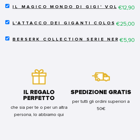
-
SELECT
IL
Price
€12,90
IL MAGICO MONDO DI GIGI' VOL.2 - C
IL
LIBRO
MAGICO
DELL'ERA
SELECT
MONDO
Price
€25,00
BAKUMATSU
L'ATTACCO DEI GIGANTI COLOSSAL ED
L'ATTACCO
DI
6
DEI
GIGI'
FOR
SELECT
GIGANTI
Price
€5,90
VOL.2
BERSERK COLLECTION SERIE NERA 7 -
BUNDLE
BERSERK
COLOSSAL
-
COLLECTION
EDITION
COS'È
SERIE
5
DIVENTATA
NERA
FOR
GIGI'
7
BUNDLE
FOR
-
BUNDLE
QUINTA
RISTAMPA
FOR
IL REGALO
SPEDIZIONE GRATIS
BUNDLE
PERFETTO
per tutti gli ordini superiori a
che sia per te o per un altra
50€
persona, lo abbiamo qui