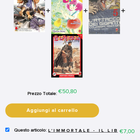
Price
€50,80
Prezzo Totale:
Aggiungi al carrello
SELECT
Price
€7,00
L'IMMORTALE - IL LIBRO D
L'IMMORTALE