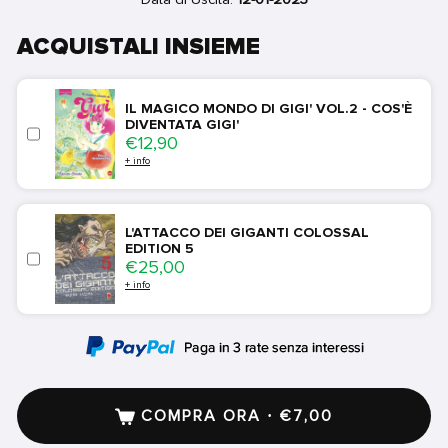
ACQUISTALI INSIEME
IL MAGICO MONDO DI GIGI' VOL.2 - COS'È
DIVENTATA GIGI'
Price
€12,90
+ info
L'ATTACCO DEI GIGANTI COLOSSAL
EDITION 5
Price
€25,00
+ info
COMPRA ORA · €7,00