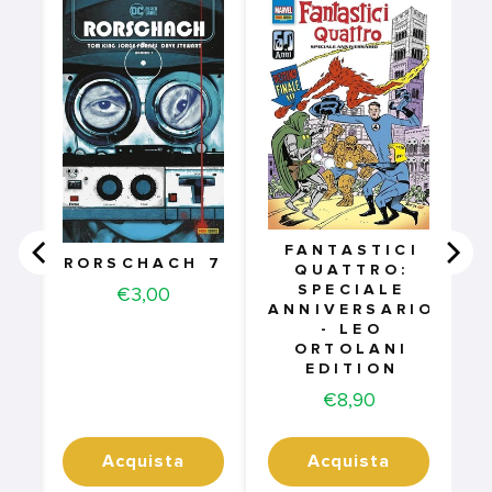
FANTASTICI
RORSCHACH 7
QUATTRO:
SPECIALE
Price
€3,00
ANNIVERSARIO
- LEO
ORTOLANI
EDITION
Price
€8,90
Acquista
Acquista