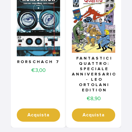
FANTASTICI
RORSCHACH 7
QUATTRO:
SPECIALE
Price
€3,00
ANNIVERSARIO
- LEO
ORTOLANI
EDITION
Price
€8,90
Acquista
Acquista