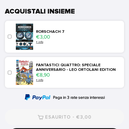
ACQUISTALI INSIEME
RORSCHACH 7
Price
€3,00
+ info
FANTASTICI QUATTRO: SPECIALE
ANNIVERSARIO - LEO ORTOLANI EDITION
Price
€8,90
+ info
ESAURITO · €3,00