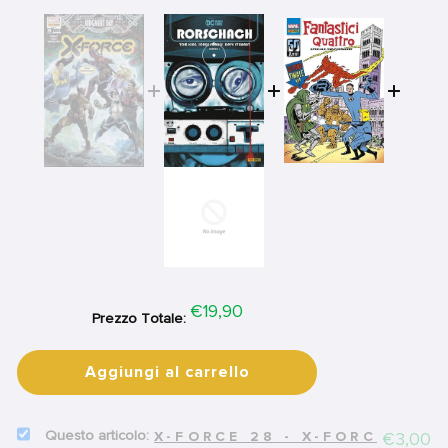
Price
€19,90
Prezzo Totale:
Aggiungi al carrello
SELECT
Price
€3,00
X-FORCE 28 - X-FORCE 32