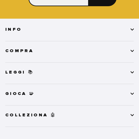
TUA
EMAIL
INFO
COMPRA
LEGGI 📚
GIOCA 🧩
COLLEZIONA 🤖
INSERISCI
ISCRIVITI