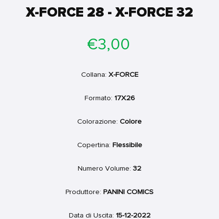
X-FORCE 28 - X-FORCE 32
Prezzo
€3,00
di
listino
Collana:
X-FORCE
Formato:
17X26
Colorazione:
Colore
Copertina:
Flessibile
Numero Volume:
32
Produttore:
PANINI COMICS
Data di Uscita:
15-12-2022