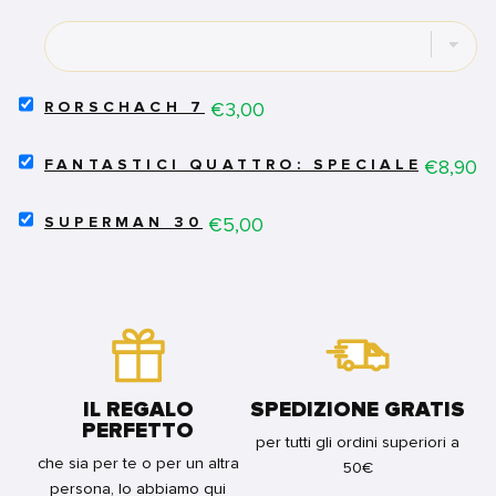
X-
FORCE
28
-
X-
FORCE
SELECT
Price
€3,00
RORSCHACH 7
32
RORSCHACH
FOR
7
SELECT
BUNDLE
FOR
Price
€8,90
FANTASTICI QUATTRO: SPECIALE ANNI
FANTASTICI
BUNDLE
QUATTRO:
SELECT
SPECIALE
Price
€5,00
SUPERMAN 30
SUPERMAN
ANNIVERSARIO
30
-
FOR
LEO
BUNDLE
ORTOLANI
EDITION
FOR
BUNDLE
IL REGALO
SPEDIZIONE GRATIS
PERFETTO
per tutti gli ordini superiori a
che sia per te o per un altra
50€
persona, lo abbiamo qui