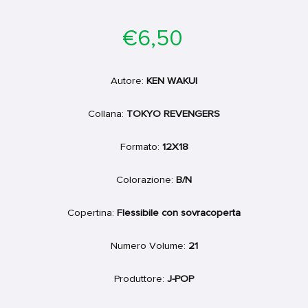
Prezzo
€6,50
di
listino
Autore:
KEN WAKUI
Collana:
TOKYO REVENGERS
Formato:
12X18
Colorazione:
B/N
Copertina:
Flessibile con sovracoperta
Numero Volume:
21
Produttore:
J-POP