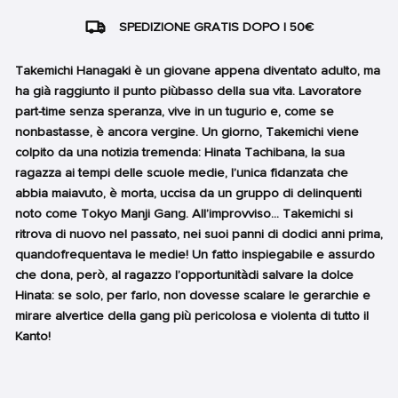
SPEDIZIONE GRATIS DOPO I 50€
Takemichi Hanagaki è un giovane appena diventato adulto, ma
ha già raggiunto il punto piùbasso della sua vita. Lavoratore
part-time senza speranza, vive in un tugurio e, come se
nonbastasse, è ancora vergine. Un giorno, Takemichi viene
colpito da una notizia tremenda: Hinata Tachibana, la sua
ragazza ai tempi delle scuole medie, l’unica fidanzata che
abbia maiavuto, è morta, uccisa da un gruppo di delinquenti
noto come Tokyo Manji Gang. All’improvviso... Takemichi si
ritrova di nuovo nel passato, nei suoi panni di dodici anni prima,
quandofrequentava le medie! Un fatto inspiegabile e assurdo
che dona, però, al ragazzo l’opportunitàdi salvare la dolce
Hinata: se solo, per farlo, non dovesse scalare le gerarchie e
mirare alvertice della gang più pericolosa e violenta di tutto il
Kanto!