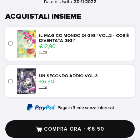
Data di Uscita:
30-11-2022
ACQUISTALI INSIEME
IL MAGICO MONDO DI GIGI' VOL.2 - COS'È
DIVENTATA GIGI'
Price
€12,90
+ info
UN SECONDO ADDIO VOL.3
Price
€6,90
+ info
COMPRA ORA · €6,50