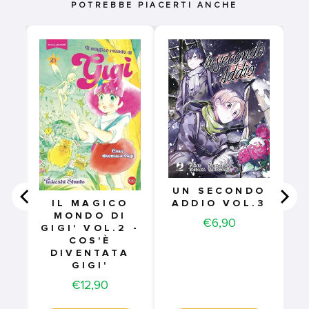
POTREBBE PIACERTI ANCHE
5
UN SECONDO
ADDIO VOL.3
IL MAGICO
MONDO DI
Price
€6,90
GIGI' VOL.2 -
COS'È
DIVENTATA
GIGI'
Price
€12,90