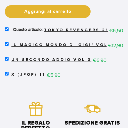
Aggiungi al carrello
SELECT
Price
€6,50
TOKYO REVENGERS 21
TOKYO
REVENGERS
SELECT
21
Price
€12,90
IL MAGICO MONDO DI GIGI' VOL.2 - C
IL
FOR
MAGICO
BUNDLE
SELECT
MONDO
Price
€6,90
UN SECONDO ADDIO VOL.3
UN
DI
SECONDO
GIGI'
SELECT
ADDIO
Price
€5,90
VOL.2
X (JPOP) 11
X
VOL.3
-
(JPOP)
FOR
COS'È
11
BUNDLE
DIVENTATA
FOR
GIGI'
BUNDLE
FOR
BUNDLE
IL REGALO
SPEDIZIONE GRATIS