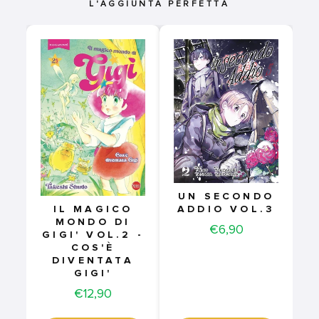
L'AGGIUNTA PERFETTA
UN SECONDO
ADDIO VOL.3
IL MAGICO
MONDO DI
Price
€6,90
GIGI' VOL.2 -
COS'È
DIVENTATA
GIGI'
Price
€12,90