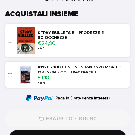
ACQUISTALI INSIEME
STRAY BULLETS 5 - PRODEZZE E
SCIOCCHEZZE
Price
€24,90
+ info
81126 - 100 BUSTINE STANDARD MORBIDE
ECONOMICHE - TRASPARENTI
Price
€1,10
+ info
ESAURITO · €16,90