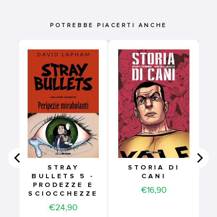
POTREBBE PIACERTI ANCHE
0
E
STRAY
STORIA DI
BULLETS 5 -
CANI
TI
PRODEZZE E
Price
€16,90
SCIOCCHEZZE
Price
€24,90