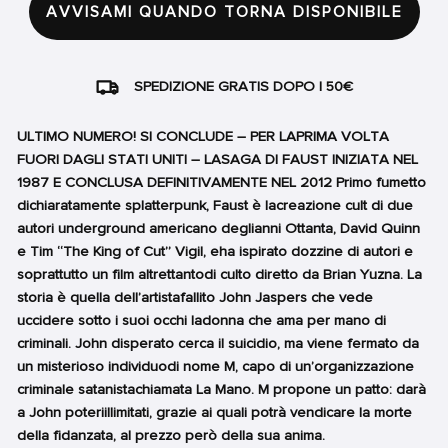
AVVISAMI QUANDO TORNA DISPONIBILE
SPEDIZIONE GRATIS DOPO I 50€
ULTIMO NUMERO! SI CONCLUDE – PER LAPRIMA VOLTA
FUORI DAGLI STATI UNITI – LASAGA DI FAUST INIZIATA NEL
1987 E CONCLUSA DEFINITIVAMENTE NEL 2012 Primo fumetto
dichiaratamente splatterpunk, Faust è lacreazione cult di due
autori underground americano deglianni Ottanta, David Quinn
e Tim “The King of Cut” Vigil, eha ispirato dozzine di autori e
soprattutto un film altrettantodi culto diretto da Brian Yuzna. La
storia è quella dell’artistafallito John Jaspers che vede
uccidere sotto i suoi occhi ladonna che ama per mano di
criminali. John disperato cerca il suicidio, ma viene fermato da
un misterioso individuodi nome M, capo di un’organizzazione
criminale satanistachiamata La Mano. M propone un patto: darà
a John poteriillimitati, grazie ai quali potrà vendicare la morte
della fidanzata, al prezzo però della sua anima.