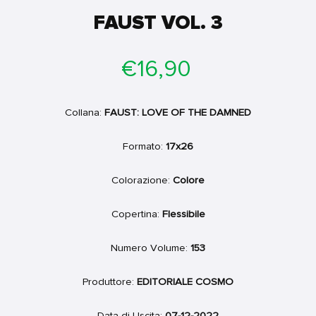
FAUST VOL. 3
Prezzo
€16,90
di
listino
Collana:
FAUST: LOVE OF THE DAMNED
Formato:
17x26
Colorazione:
Colore
Copertina:
Flessibile
Numero Volume:
153
Produttore:
EDITORIALE COSMO
Data di Uscita:
07-12-2022