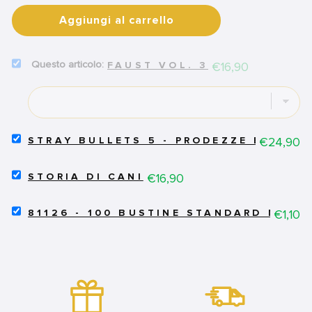
Aggiungi al carrello
SELECT
Price
€16,90
FAUST VOL. 3
FAUST
VOL.
3
FOR
BUNDLE
SELECT
Price
€24,90
STRAY BULLETS 5 - PRODEZZE E SCIO
STRAY
BULLETS
SELECT
5
Price
€16,90
STORIA DI CANI
STORIA
-
DI
PRODEZZE
SELECT
CANI
Price
€1,10
E
81126 - 100 BUSTINE STANDARD MORB
81126
FOR
SCIOCCHEZZE
-
BUNDLE
FOR
100
BUNDLE
BUSTINE
STANDARD
MORBIDE
ECONOMICHE
-