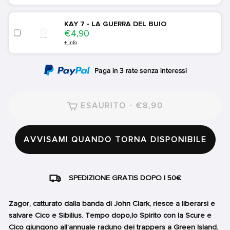
KAY 7 - LA GUERRA DEL BUIO
Price
€4,90
+ info
ESAURITO · €8,90
AVVISAMI QUANDO TORNA DISPONIBILE
SPEDIZIONE GRATIS DOPO I 50€
Zagor, catturato dalla banda di John Clark, riesce a liberarsi e
salvare Cico e Sibilius. Tempo dopo,lo Spirito con la Scure e
Cico giungono all’annuale raduno dei trappers a Green Island.