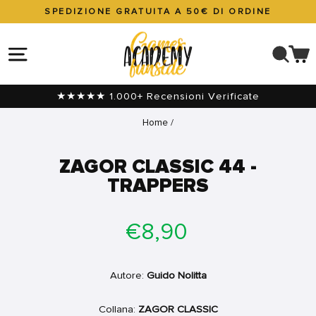
Vai
SPEDIZIONE GRATUITA A 50€ DI ORDINE
direttamente
Metti
ai
in
NAVIGAZIONE DEL SITO
CER
C
contenuti
pausa
presentazione
★★★★★ 1.000+ Recensioni Verificate
Home
/
ZAGOR CLASSIC 44 -
TRAPPERS
Prezzo
€8,90
di
listino
Autore:
Guido Nolitta
Collana:
ZAGOR CLASSIC