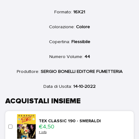
Formato:
16X21
Colorazione:
Colore
Copertina:
Flessibile
Numero Volume:
44
Produttore:
SERGIO BONELLI EDITORE FUMETTERIA
Data di Uscita:
14-10-2022
ACQUISTALI INSIEME
TEX CLASSIC 190 - SMERALDI
Price
€4,50
+ info