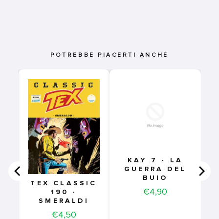
POTREBBE PIACERTI ANCHE
R
KAY 7 - LA
GUERRA DEL
BUIO
TEX CLASSIC
Price
€4,90
190 -
SMERALDI
Price
€4,50