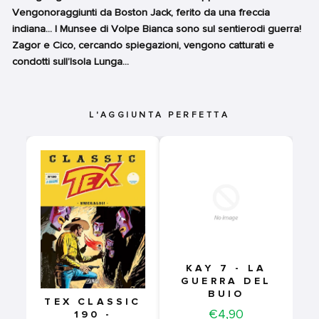
Vengonoraggiunti da Boston Jack, ferito da una freccia
indiana... I Munsee di Volpe Bianca sono sul sentierodi guerra!
Zagor e Cico, cercando spiegazioni, vengono catturati e
condotti sull’Isola Lunga...
L'AGGIUNTA PERFETTA
KAY 7 - LA
GUERRA DEL
BUIO
TEX CLASSIC
Price
€4,90
190 -