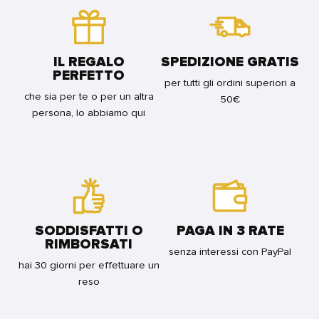
CHINATOWN
FOR
FOR
BUNDLE
BUNDLE
IL REGALO
SPEDIZIONE GRATIS
PERFETTO
per tutti gli ordini superiori a
che sia per te o per un altra
50€
persona, lo abbiamo qui
SODDISFATTI O
PAGA IN 3 RATE
RIMBORSATI
senza interessi con PayPal
hai 30 giorni per effettuare un
reso