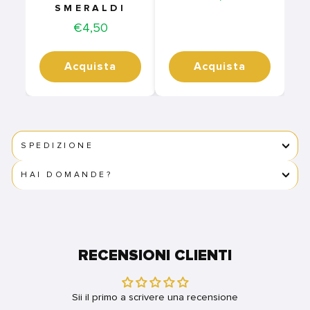
SMERALDI
Price
€4,50
Acquista
Acquista
SPEDIZIONE
HAI DOMANDE?
RECENSIONI CLIENTI
Sii il primo a scrivere una recensione