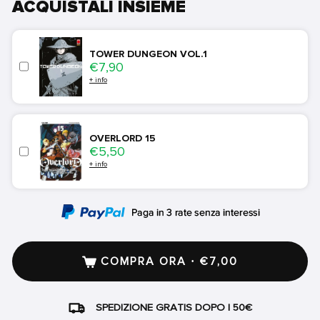
ACQUISTALI INSIEME
TOWER DUNGEON VOL.1
Price
€7,90
+ info
OVERLORD 15
Price
€5,50
+ info
COMPRA ORA · €7,00
SPEDIZIONE GRATIS DOPO I 50€