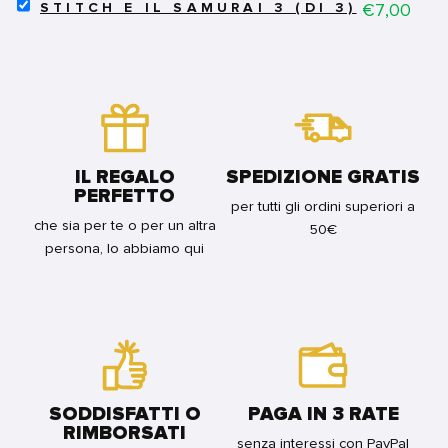
SELECT
FOR
Price
€7,00
STITCH E IL SAMURAI 3 (DI 3)
STITCH
BUNDLE
E
IL
SAMURAI
3
(DI
3)
FOR
BUNDLE
IL REGALO
SPEDIZIONE GRATIS
PERFETTO
per tutti gli ordini superiori a
che sia per te o per un altra
50€
persona, lo abbiamo qui
SODDISFATTI O
PAGA IN 3 RATE
RIMBORSATI
senza interessi con PayPal