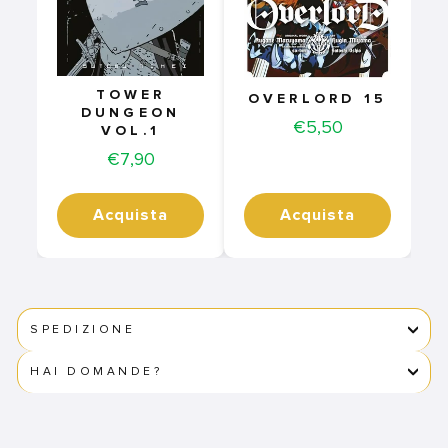
TOWER
OVERLORD 15
DUNGEON
Price
€5,50
VOL.1
Price
€7,90
Acquista
Acquista
SPEDIZIONE
HAI DOMANDE?