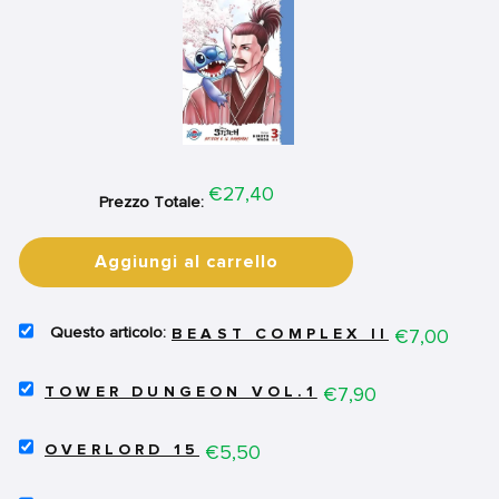
Price
€27,40
Prezzo Totale:
Aggiungi al carrello
SELECT
Price
€7,00
BEAST COMPLEX II
BEAST
COMPLEX
SELECT
II
Price
€7,90
TOWER DUNGEON VOL.1
TOWER
FOR
DUNGEON
BUNDLE
SELECT
VOL.1
Price
€5,50
OVERLORD 15
OVERLORD
FOR
15
BUNDLE