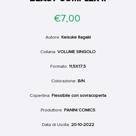
Prezzo
€7,00
di
listino
Autore:
Keisuke Itagaki
Collana:
VOLUME SINGOLO
Formato:
11,5X17,5
Colorazione:
B/N
Copertina:
Flessibile con sovracoperta
Produttore:
PANINI COMICS
Data di Uscita:
20-10-2022