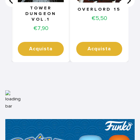
TOWER
OVERLORD 15
DUNGEON
Price
€5,50
VOL.1
Price
€7,90
Acquista
Acquista