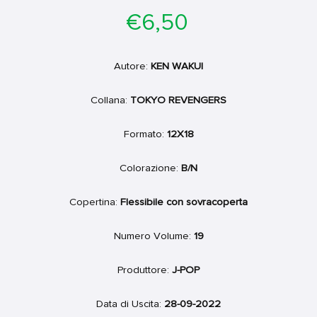
Prezzo
€6,50
di
listino
Autore:
KEN WAKUI
Collana:
TOKYO REVENGERS
Formato:
12X18
Colorazione:
B/N
Copertina:
Flessibile con sovracoperta
Numero Volume:
19
Produttore:
J-POP
Data di Uscita:
28-09-2022