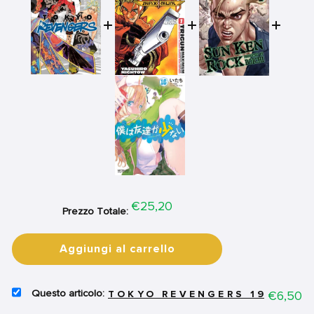
Price
€25,20
Prezzo Totale:
Aggiungi al carrello
SELECT
Price
€6,50
TOKYO REVENGERS 19
TOKYO