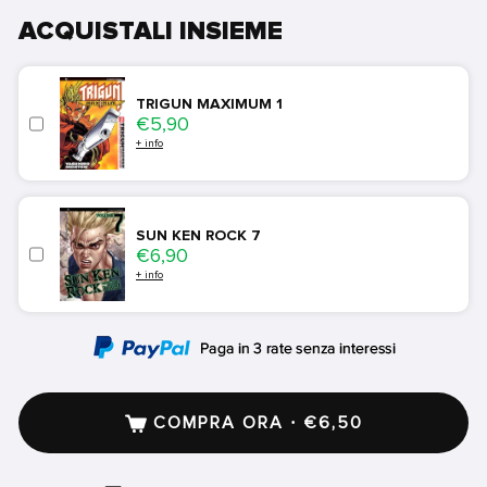
ACQUISTALI INSIEME
TRIGUN MAXIMUM 1
Price
€5,90
+ info
SUN KEN ROCK 7
Price
€6,90
+ info
COMPRA ORA · €6,50