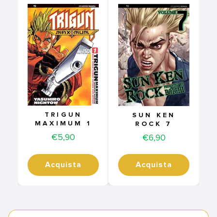
TRIGUN
SUN KEN
MAXIMUM 1
ROCK 7
Price
€5,90
Price
€6,90
Acquista
Acquista