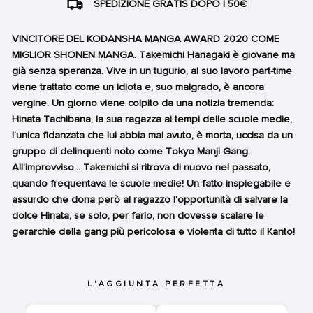
SPEDIZIONE GRATIS DOPO I 50€
VINCITORE DEL KODANSHA MANGA AWARD 2020 COME
MIGLIOR SHONEN MANGA. Takemichi Hanagaki è giovane ma
già senza speranza. Vive in un tugurio, al suo lavoro part-time
viene trattato come un idiota e, suo malgrado, è ancora
vergine. Un giorno viene colpito da una notizia tremenda:
Hinata Tachibana, la sua ragazza ai tempi delle scuole medie,
l’unica fidanzata che lui abbia mai avuto, è morta, uccisa da un
gruppo di delinquenti noto come Tokyo Manji Gang.
All’improvviso... Takemichi si ritrova di nuovo nel passato,
quando frequentava le scuole medie! Un fatto inspiegabile e
assurdo che dona però al ragazzo l’opportunità di salvare la
dolce Hinata, se solo, per farlo, non dovesse scalare le
gerarchie della gang più pericolosa e violenta di tutto il Kanto!
L'AGGIUNTA PERFETTA