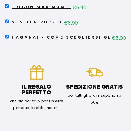
REVENGERS
SELECT
19
Price
€5,90
TRIGUN MAXIMUM 1
TRIGUN
FOR
MAXIMUM
BUNDLE
SELECT
1
Price
€6,90
SUN KEN ROCK 7
SUN
FOR
KEN
BUNDLE
SELECT
ROCK
Price
€5,90
HAGANAI - COME SCEGLIERSI GLI AMIC
HAGANAI
7
-
FOR
COME
BUNDLE
SCEGLIERSI
GLI
AMICI
16
FOR
BUNDLE
IL REGALO
SPEDIZIONE GRATIS
PERFETTO
per tutti gli ordini superiori a
che sia per te o per un altra
50€
persona, lo abbiamo qui