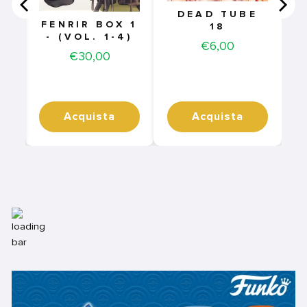
DEAD TUBE
FENRIR BOX 1
18
- (VOL. 1-4)
Price
€6,00
Price
€30,00
Acquista
Acquista