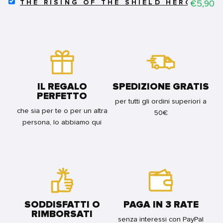
SELECT
18
Price
€5,90
1-
THE RISING OF THE SHIELD HERO 22
THE
FOR
4)
RISING
BUNDLE
FOR
OF
BUNDLE
THE
SHIELD
HERO
22
FOR
BUNDLE
IL REGALO
SPEDIZIONE GRATIS
PERFETTO
per tutti gli ordini superiori a
che sia per te o per un altra
50€
persona, lo abbiamo qui
SODDISFATTI O
PAGA IN 3 RATE
RIMBORSATI
senza interessi con PayPal