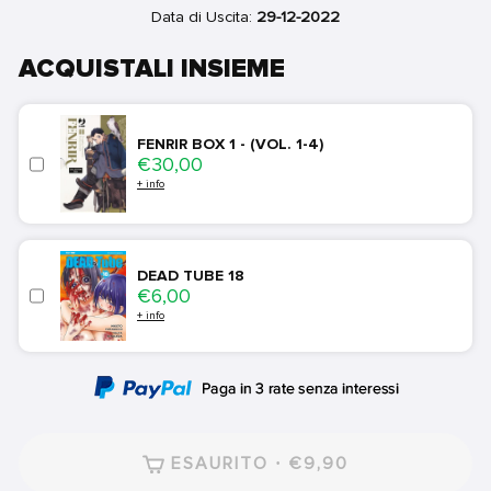
Data di Uscita:
29-12-2022
ACQUISTALI INSIEME
FENRIR BOX 1 - (VOL. 1-4)
Price
€30,00
+ info
DEAD TUBE 18
Price
€6,00
+ info
ESAURITO · €9,90