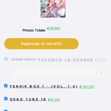
Price
€51,80
Prezzo Totale:
Aggiungi al carrello
SELECT
Price
€9,90
POKEMON LA GRANDE AVVEN
POKEMON
LA
GRANDE
AVVENTURA
VOL.
23
SELECT
Price
€30,00
FENRIR BOX 1 - (VOL. 1-4)
FOR
FENRIR
BUNDLE
BOX
SELECT
1
Price
€6,00
DEAD TUBE 18
DEAD
-
TUBE
(VOL.