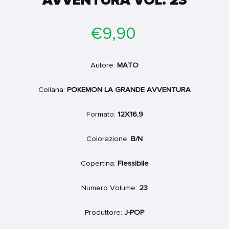
AVVENTURA VOL. 23
Prezzo
€9,90
di
listino
Autore:
MATO
Collana:
POKEMON LA GRANDE AVVENTURA
Formato:
12X16,9
Colorazione:
B/N
Copertina:
Flessibile
Numero Volume:
23
Produttore:
J-POP