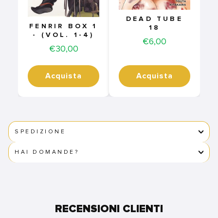
DEAD TUBE
FENRIR BOX 1
18
- (VOL. 1-4)
Price
€6,00
Price
€30,00
Acquista
Acquista
SPEDIZIONE
HAI DOMANDE?
RECENSIONI CLIENTI