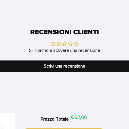
RECENSIONI CLIENTI
Sii il primo a scrivere una recensione
Scrivi una recensione
Price
€62,60
Prezzo Totale: