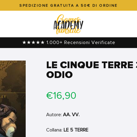
SPEDIZIONE GRATUITA A 50€ DI ORDINE
Metti
in
pausa
presentazione
★★★★★ 1.000+ Recensioni Verificate
LE CINQUE TERRE 
ODIO
Prezzo
€16,90
di
listino
Autore:
AA. VV.
Collana:
LE 5 TERRE