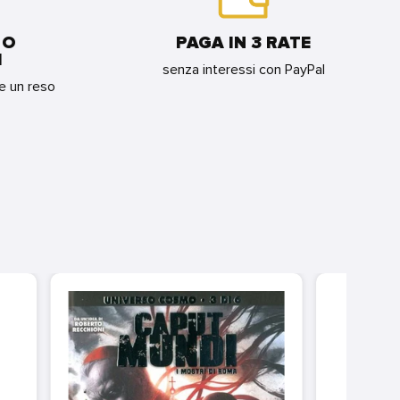
 O
PAGA IN 3 RATE
I
senza interessi con PayPal
re un reso
LON
CONF