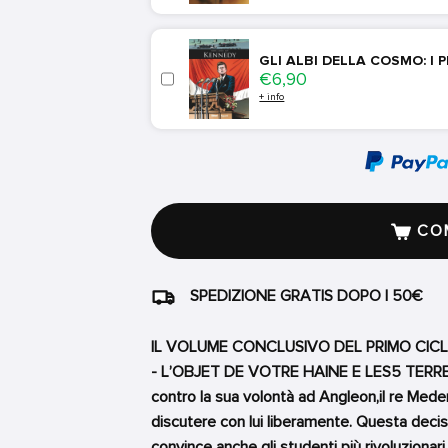
GLI ALBI DELLA COSMO: I 
Price
€6,90
+ info
COM
SPEDIZIONE GRATIS DOPO I 50€
IL VOLUME CONCLUSIVO DEL PRIMO CICL
- L’OBJET DE VOTRE HAINE E LES5 TERRES
contro la sua volontà ad Angleon,il re Meder
discutere con lui liberamente. Questa decisi
convince anche gli studenti più rivoluzionari