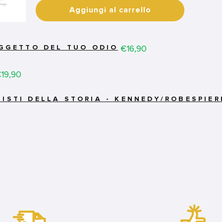
Aggiungi al carrello
Price
€16,90
OGGETTO DEL TUO ODIO
rice
19,90
ISTI DELLA STORIA - KENNEDY/ROBESPIER