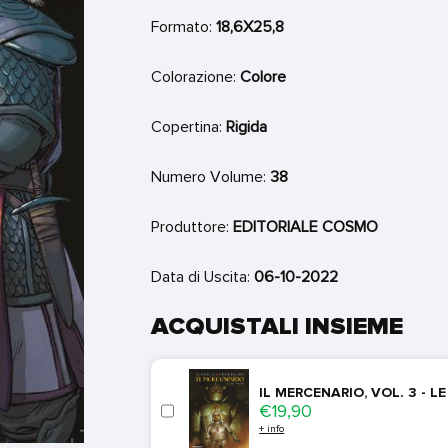
Formato:
18,6X25,8
Colorazione:
Colore
Copertina:
Rigida
Numero Volume:
38
Produttore:
EDITORIALE COSMO
Data di Uscita:
06-10-2022
ACQUISTALI INSIEME
IL MERCENARIO, VOL. 3 - L
Price
€19,90
+ info