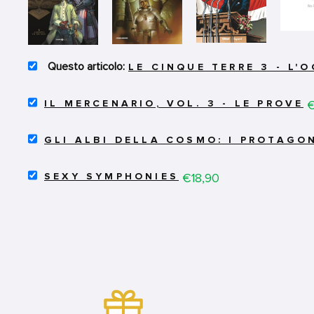
SELECT
LE CINQUE TERRE 3 - L'
LE
CINQUE
SELECT
TERRE
P
€
IL MERCENARIO, VOL. 3 - LE PROVE
IL
3
MERCENARIO,
-
SELECT
VOL.
L'OGGETTO
GLI ALBI DELLA COSMO: I PROTAGON
GLI
3
DEL
ALBI
-
TUO
SELECT
DELLA
Price
€18,90
LE
SEXY SYMPHONIES
ODIO
SEXY
COSMO:
PROVE
FOR
SYMPHONIES
I
FOR
BUNDLE
FOR
PROTAGONISTI
BUNDLE
BUNDLE
DELLA
STORIA
-
KENNEDY/ROBESPIERRE
FOR
BUNDLE