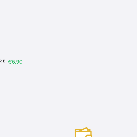
Price
€6,90
RE