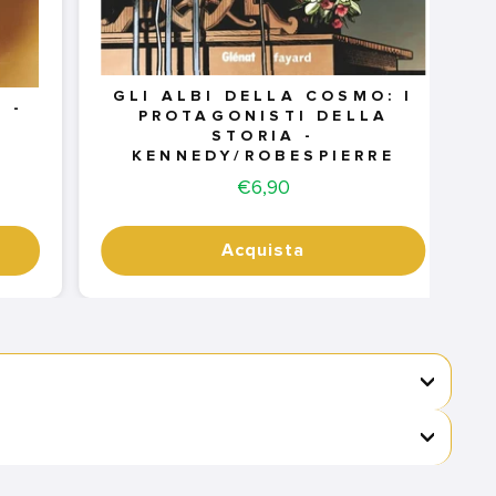
GLI ALBI DELLA COSMO: I
 -
PROTAGONISTI DELLA
STORIA -
KENNEDY/ROBESPIERRE
Price
€6,90
Acquista