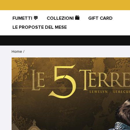
Vai
direttamente
ai
FUMETTI 💬
COLLEZIONI 🛍️
GIFT CARD
contenuti
LE PROPOSTE DEL MESE
Home
/