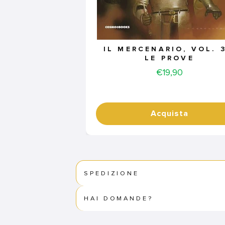
IL MERCENARIO, VOL. 3
LE PROVE
Price
€19,90
Acquista
SPEDIZIONE
HAI DOMANDE?