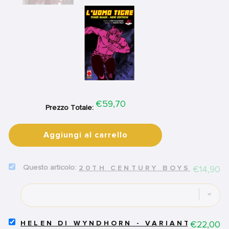
Price
€59,70
Prezzo Totale:
Aggiungi al carrello
SELECT
Price
€14,90
20TH CENTURY BOYS ULTIM
20TH
CENTURY
BOYS
ULTIMATE
DELUXE
EDITION
SELECT
Price
€22,00
HELEN DI WYNDHORN - VARIANT