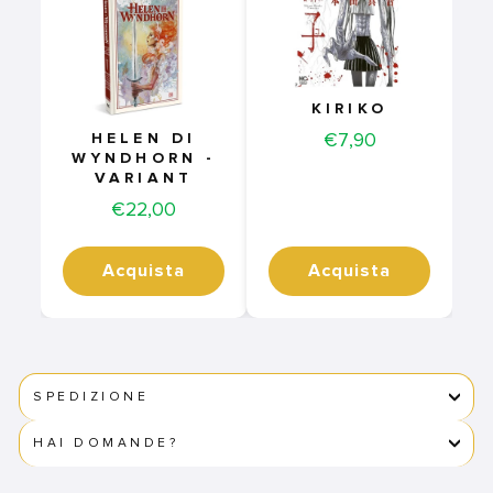
KIRIKO
Price
€7,90
HELEN DI
WYNDHORN -
VARIANT
Price
€22,00
Acquista
Acquista
SPEDIZIONE
HAI DOMANDE?