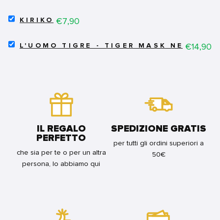
8
HELEN
FOR
DI
SELECT
BUNDLE
WYNDHORN
Price
€7,90
KIRIKO
KIRIKO
-
FOR
VARIANT
SELECT
BUNDLE
Price
€14,90
FOR
L'UOMO TIGRE - TIGER MASK NEW EDIT
L'UOMO
BUNDLE
TIGRE
-
TIGER
MASK
NEW
EDITION
VOL.5
FOR
IL REGALO
SPEDIZIONE GRATIS
BUNDLE
PERFETTO
per tutti gli ordini superiori a
che sia per te o per un altra
50€
persona, lo abbiamo qui