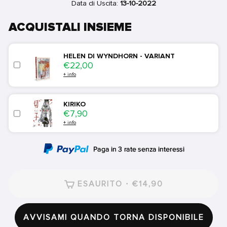
Data di Uscita:
13-10-2022
ACQUISTALI INSIEME
HELEN DI WYNDHORN - VARIANT
Price
€22,00
+ info
KIRIKO
Price
€7,90
+ info
ESAURITO · €14,90
AVVISAMI QUANDO TORNA DISPONIBILE