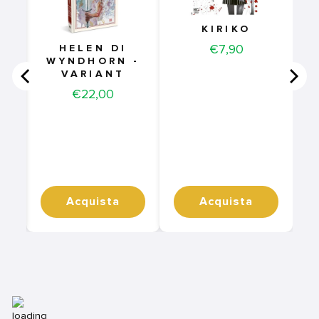
KIRIKO
Price
€7,90
HELEN DI
WYNDHORN -
VARIANT
Price
€22,00
Acquista
Acquista