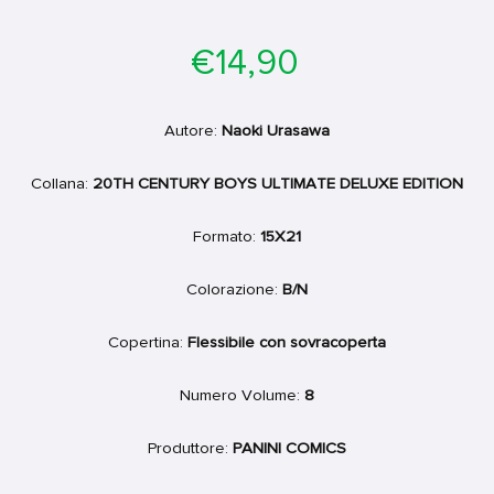
Prezzo
€14,90
di
listino
Autore:
Naoki Urasawa
Collana:
20TH CENTURY BOYS ULTIMATE DELUXE EDITION
Formato:
15X21
Colorazione:
B/N
Copertina:
Flessibile con sovracoperta
Numero Volume:
8
Produttore:
PANINI COMICS