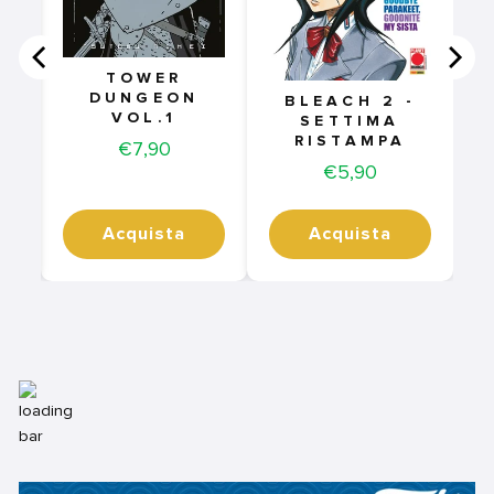
TOWER
DUNGEON
BLEACH 2 -
VOL.1
SETTIMA
RISTAMPA
Price
€7,90
Price
€5,90
Acquista
Acquista