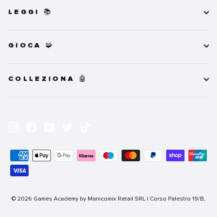
LEGGI 📚
GIOCA 🧩
COLLEZIONA 🤖
INSERISCI
ISCRIVITI
LA
Instagram
Facebook
YouTube
Twitter
TikTok
TUA
EMAIL
© 2026 Games Academy by Manicomix Retail SRL | Corso Palestro 19/B,
25122 Brescia (BS) | P.IVA 02749320988 | REA 475299