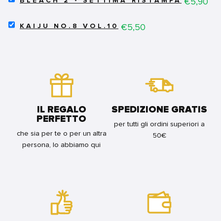
Price
€5,90
VOL.2
BLEACH 2 - SETTIMA RISTAMPA
BLEACH
FOR
(DI
2
BUNDLE
7)
SELECT
-
Price
€5,50
KAIJU NO.8 VOL.10
FOR
KAIJU
SETTIMA
BUNDLE
NO.8
RISTAMPA
VOL.10
FOR
FOR
BUNDLE
BUNDLE
IL REGALO
SPEDIZIONE GRATIS
PERFETTO
per tutti gli ordini superiori a
che sia per te o per un altra
50€
persona, lo abbiamo qui