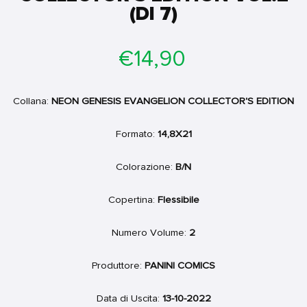
(DI 7)
Prezzo
€14,90
di
listino
Collana:
NEON GENESIS EVANGELION COLLECTOR'S EDITION
Formato:
14,8X21
Colorazione:
B/N
Copertina:
Flessibile
Numero Volume:
2
Produttore:
PANINI COMICS
Data di Uscita:
13-10-2022