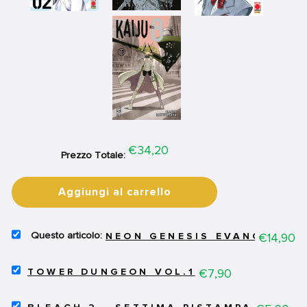
Price
€34,20
Prezzo Totale:
Aggiungi al carrello
SELECT
Price
€14,90
NEON GENESIS EVANGELION 
NEON
GENESIS
SELECT
EVANGELION
Price
€7,90
TOWER DUNGEON VOL.1
TOWER
COLLECTOR'S
DUNGEON
EDITION
SELECT
VOL.1