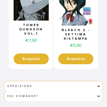
TOWER
DUNGEON
BLEACH 2 -
VOL.1
SETTIMA
RISTAMPA
Price
€7,90
Price
€5,90
Acquista
Acquista
SPEDIZIONE
HAI DOMANDE?