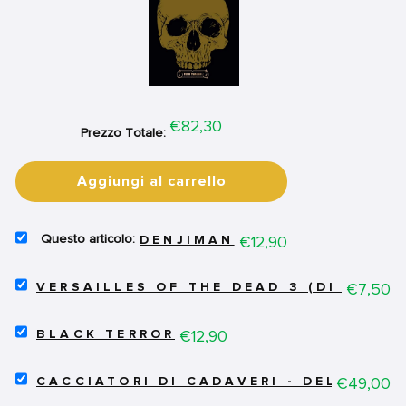
Price
€82,30
Prezzo Totale:
Aggiungi al carrello
SELECT
Price
€12,90
DENJIMAN
DENJIMAN
FOR
SELECT
BUNDLE
Price
€7,50
VERSAILLES OF THE DEAD 3 (DI 5)
VERSAILLES
OF
SELECT
THE
Price
€12,90
BLACK TERROR
BLACK
DEAD
TERROR
3
SELECT
FOR
Price
€49,00
(DI
CACCIATORI DI CADAVERI - DELUXE EDI
CACCIATORI
BUNDLE
5)