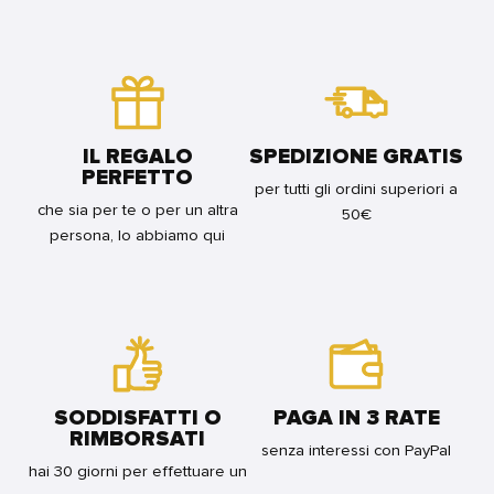
DI
FOR
CADAVERI
BUNDLE
-
DELUXE
EDITION
(VOLL.
1-
4)
IL REGALO
SPEDIZIONE GRATIS
-
PERFETTO
VARIANT
per tutti gli ordini superiori a
FOR
che sia per te o per un altra
50€
BUNDLE
persona, lo abbiamo qui
SODDISFATTI O
PAGA IN 3 RATE
RIMBORSATI
senza interessi con PayPal
hai 30 giorni per effettuare un