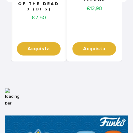
TERROR
OF THE DEAD
Price
€12,90
3 (DI 5)
Price
€7,50
Acquista
Acquista