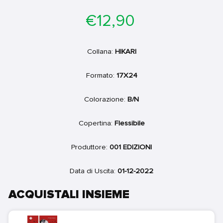
Prezzo
€12,90
di
listino
Collana:
HIKARI
Formato:
17X24
Colorazione:
B/N
Copertina:
Flessibile
Produttore:
001 EDIZIONI
Data di Uscita:
01-12-2022
ACQUISTALI INSIEME