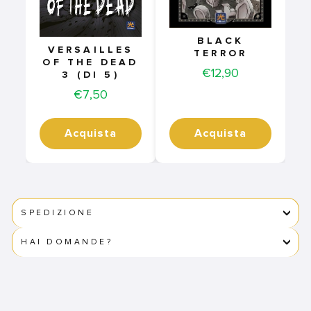
BLACK
VERSAILLES
TERROR
OF THE DEAD
Price
€12,90
3 (DI 5)
Price
€7,50
Acquista
Acquista
SPEDIZIONE
HAI DOMANDE?