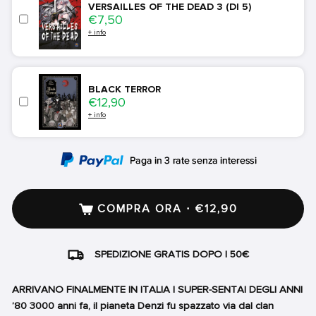
VERSAILLES OF THE DEAD 3 (DI 5)
Price
€7,50
+ info
BLACK TERROR
Price
€12,90
+ info
COMPRA ORA · €12,90
SPEDIZIONE GRATIS DOPO I 50€
ARRIVANO FINALMENTE IN ITALIA I SUPER-SENTAI DEGLI ANNI
’80 3000 anni fa, il pianeta Denzi fu spazzato via dal clan