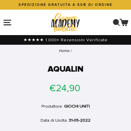
Vai
SPEDIZIONE GRATUITA A 50€ DI ORDINE
direttamente
Metti
ai
in
NAVIGAZIONE DEL SITO
CER
C
contenuti
pausa
presentazione
★★★★★ 1.000+ Recensioni Verificate
Home
/
AQUALIN
Prezzo
€24,90
di
listino
Produttore:
GIOCHI UNITI
Data di Uscita:
31-05-2022