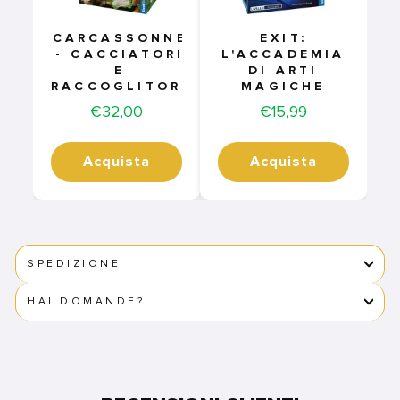
CARCASSONNE
EXIT:
- CACCIATORI
L'ACCADEMIA
E
DI ARTI
RACCOGLITORI
MAGICHE
Price
Price
€32,00
€15,99
Acquista
Acquista
SPEDIZIONE
HAI DOMANDE?