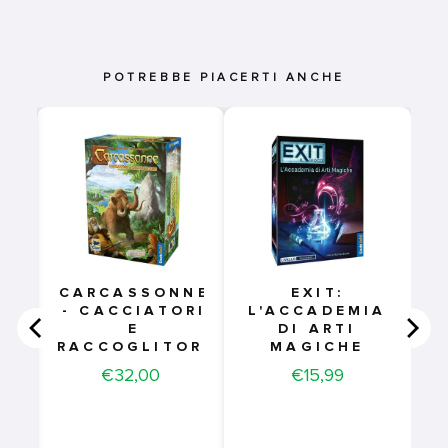
POTREBBE PIACERTI ANCHE
0
CARCASSONNE
EXIT:
- CACCIATORI
L'ACCADEMIA
E
DI ARTI
RACCOGLITORI
MAGICHE
E
Price
Price
€32,00
€15,99
TI