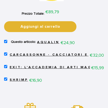
Price
€89,79
Prezzo Totale:
Aggiungi al carrello
SELECT
Price
€24,90
AQUALIN
AQUALIN
FOR
SELECT
BUNDLE
Price
€32,00
CARCASSONNE - CACCIATORI E RACCO
CARCASSONNE
-
SELECT
CACCIATORI
Price
€15,99
EXIT: L'ACCADEMIA DI ARTI MAGICHE
EXIT:
E
L'ACCADEMIA
RACCOGLITORI
SELECT
DI
Price
€16,90
FOR
SHRIMP
SHRIMP
ARTI
BUNDLE
FOR
MAGICHE
BUNDLE
FOR
BUNDLE