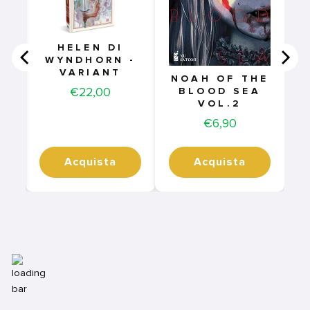
HELEN DI
WYNDHORN -
VARIANT
NOAH OF THE
Price
€22,00
BLOOD SEA
VOL.2
Price
€6,90
Acquista
Acquista