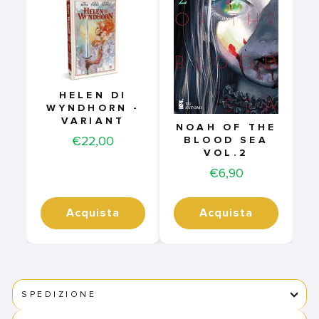
HELEN DI
WYNDHORN -
VARIANT
NOAH OF THE
Price
€22,00
BLOOD SEA
VOL.2
Price
€6,90
Acquista
Acquista
SPEDIZIONE