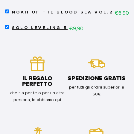
HELEN
KIMETSU
DI
NO
SELECT
WYNDHORN
Price
€6,90
YAIBA
NOAH OF THE BLOOD SEA VOL.2
NOAH
-
19
OF
VARIANT
FOR
SELECT
THE
Price
€9,90
FOR
SOLO LEVELING 5
BUNDLE
SOLO
BLOOD
BUNDLE
LEVELING
SEA
5
VOL.2
FOR
FOR
BUNDLE
BUNDLE
IL REGALO
SPEDIZIONE GRATIS
PERFETTO
per tutti gli ordini superiori a
che sia per te o per un altra
50€
persona, lo abbiamo qui