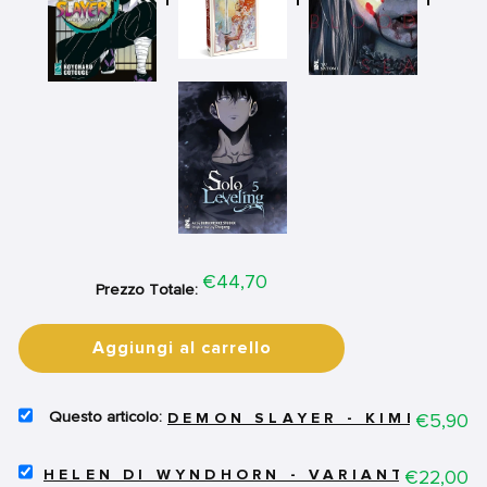
Price
€44,70
Prezzo Totale:
Aggiungi al carrello
SELECT
Price
€5,90
DEMON SLAYER - KIMETSU N
DEMON
SLAYER
SELECT
-
Price
€22,00
HELEN DI WYNDHORN - VARIANT