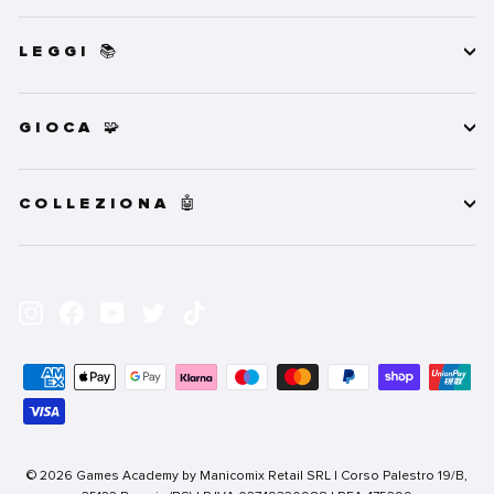
LEGGI 📚
GIOCA 🧩
COLLEZIONA 🤖
INSERISCI
ISCRIVITI
LA
Instagram
Facebook
YouTube
Twitter
TikTok
TUA
EMAIL
© 2026 Games Academy by Manicomix Retail SRL | Corso Palestro 19/B,