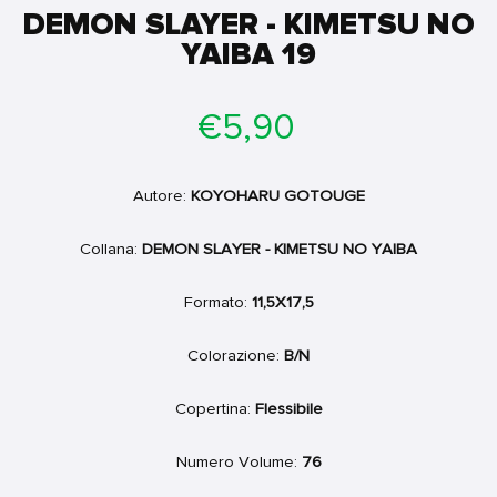
DEMON SLAYER - KIMETSU NO
YAIBA 19
Prezzo
€5,90
di
listino
Autore:
KOYOHARU GOTOUGE
Collana:
DEMON SLAYER - KIMETSU NO YAIBA
Formato:
11,5X17,5
Colorazione:
B/N
Copertina:
Flessibile
Numero Volume:
76