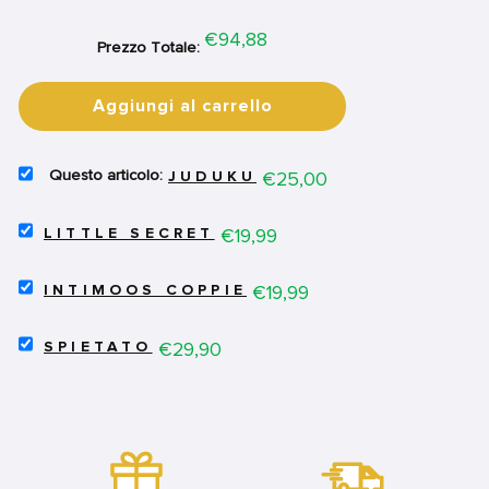
Price
€94,88
Prezzo Totale:
Aggiungi al carrello
SELECT
Price
€25,00
JUDUKU
JUDUKU
FOR
SELECT
BUNDLE
Price
€19,99
LITTLE SECRET
LITTLE
SECRET
SELECT
FOR
Price
€19,99
INTIMOOS COPPIE
INTIMOOS
BUNDLE
COPPIE
SELECT
FOR
Price
€29,90
SPIETATO
SPIETATO
BUNDLE
FOR
BUNDLE