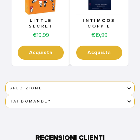
LITTLE
INTIMOOS
SECRET
COPPIE
Price
Price
€19,99
€19,99
Acquista
Acquista
SPEDIZIONE
HAI DOMANDE?
RECENSIONI CLIENTI