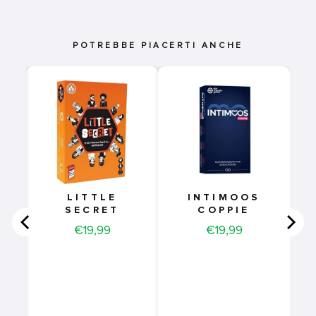
POTREBBE PIACERTI ANCHE
RE
LITTLE
INTIMOOS
NE
SECRET
COPPIE
Price
Price
€19,99
€19,99