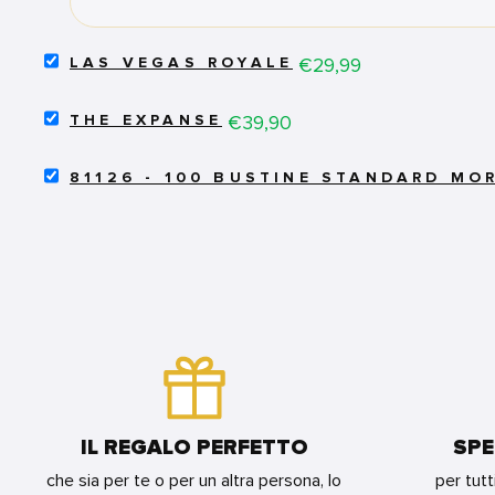
FOR
BUNDLE
SELECT
Price
€29,99
LAS VEGAS ROYALE
LAS
VEGAS
SELECT
ROYALE
Price
€39,90
THE EXPANSE
THE
FOR
EXPANSE
BUNDLE
SELECT
FOR
81126 - 100 BUSTINE STANDARD MO
81126
BUNDLE
-
100
BUSTINE
STANDARD
MORBIDE
ECONOMICHE
-
TRASPARENTI
FOR
BUNDLE
IL REGALO PERFETTO
SPE
che sia per te o per un altra persona, lo
per tutt