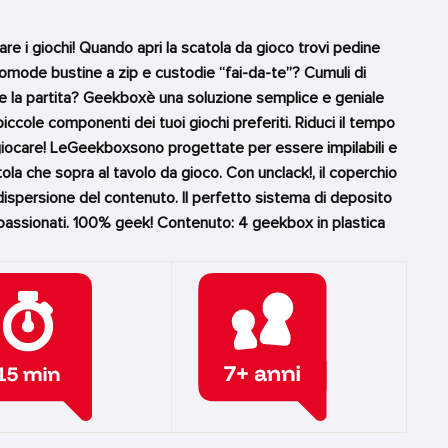
re i giochi! Quando apri la scatola da gioco trovi pedine
comode bustine a zip e custodie “fai-da-te”? Cumuli di
te la partita? Geekboxè una soluzione semplice e geniale
iccole componenti dei tuoi giochi preferiti. Riduci il tempo
 a giocare! LeGeekboxsono progettate per essere impilabili e
atola che sopra al tavolo da gioco. Con unclack!, il coperchio
ispersione del contenuto. Il perfetto sistema di deposito
ppassionati. 100% geek! Contenuto: 4 geekbox in plastica