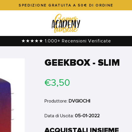
SPEDIZIONE GRATUITA A 50€ DI ORDINE
Metti
in
pausa
presentazione
★★★★★ 1.000+ Recensioni Verificate
GEEKBOX - SLIM
Prezzo
€3,50
di
listino
Produttore:
DVGIOCHI
Data di Uscita:
05-01-2022
ACQUISTALI INSIEME