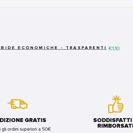
Price
€1,10
RBIDE ECONOMICHE - TRASPARENTI
DIZIONE GRATIS
SODDISFATTI
RIMBORSAT
i gli ordini superiori a 50€