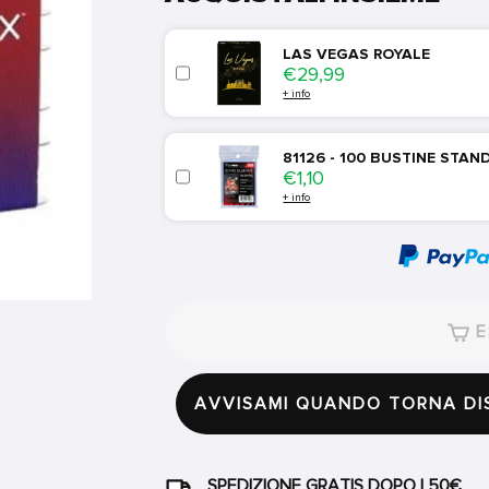
LAS VEGAS ROYALE
Price
€29,99
+ info
81126 - 100 BUSTINE STA
Price
€1,10
+ info
E
AVVISAMI QUANDO TORNA DI
SPEDIZIONE GRATIS DOPO I 50€