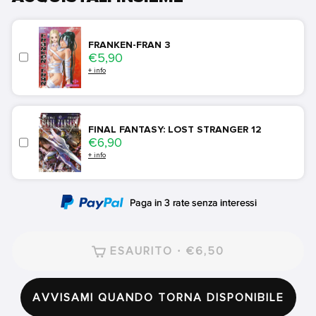
FRANKEN-FRAN 3
Price
€5,90
+ info
FINAL FANTASY: LOST STRANGER 12
Price
€6,90
+ info
ESAURITO · €6,50
AVVISAMI QUANDO TORNA DISPONIBILE