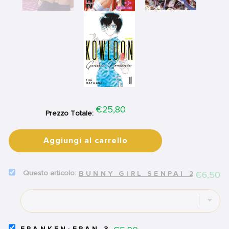
Price
€25,80
Prezzo Totale:
Aggiungi al carrello
SELECT
Price
€6,50
BUNNY GIRL SENPAI 2
BUNNY
GIRL
SENPAI
2
FOR
BUNDLE
SELECT
FRANKEN-FRAN 3