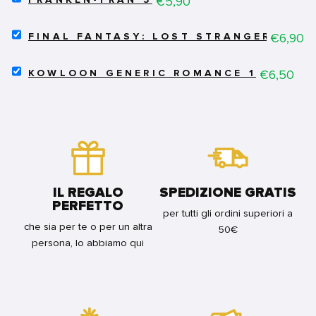
Price
€5,90
FRANKEN-
FRAN
SELECT
3
Price
€6,90
FINAL FANTASY: LOST STRANGER 12
FINAL
FOR
FANTASY:
BUNDLE
SELECT
LOST
Price
€6,50
KOWLOON GENERIC ROMANCE 1
KOWLOON
STRANGER
GENERIC
12
ROMANCE
FOR
1
BUNDLE
FOR
BUNDLE
IL REGALO
SPEDIZIONE GRATIS
PERFETTO
per tutti gli ordini superiori a
che sia per te o per un altra
50€
persona, lo abbiamo qui