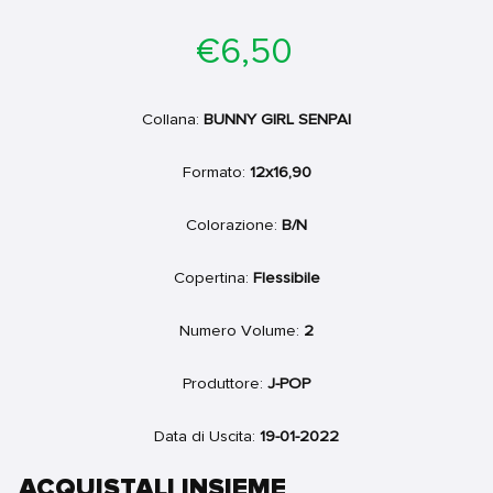
Prezzo
€6,50
di
listino
Collana:
BUNNY GIRL SENPAI
Formato:
12x16,90
Colorazione:
B/N
Copertina:
Flessibile
Numero Volume:
2
Produttore:
J-POP
Data di Uscita:
19-01-2022
ACQUISTALI INSIEME