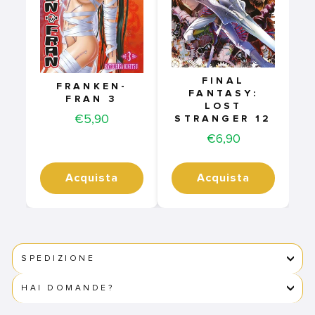
FINAL
FRANKEN-
FANTASY:
FRAN 3
LOST
Price
€5,90
STRANGER 12
Price
€6,90
Acquista
Acquista
SPEDIZIONE
HAI DOMANDE?