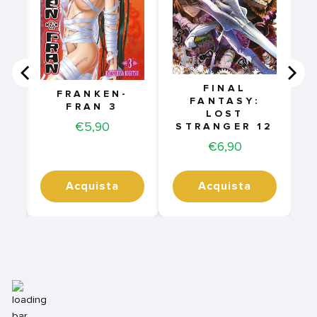
FINAL
FRANKEN-
FANTASY:
FRAN 3
LOST
Price
€5,90
STRANGER 12
Price
€6,90
Acquista
Acquista