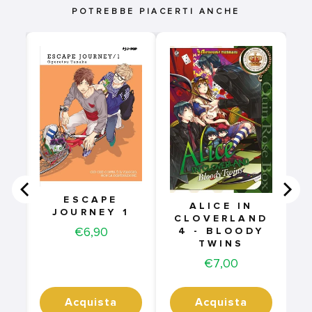
POTREBBE PIACERTI ANCHE
T
ESCAPE
ALICE IN
JOURNEY 1
CLOVERLAND
Price
€6,90
4 - BLOODY
TWINS
Price
€7,00
Acquista
Acquista