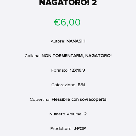
NAGATORO! 2
Prezzo
€6,00
di
listino
Autore:
NANASHI
Collana:
NON TORMENTARMI, NAGATORO!
Formato:
12X16,9
Colorazione:
B/N
Copertina:
Flessibile con sovracoperta
Numero Volume:
2
Produttore:
J-POP