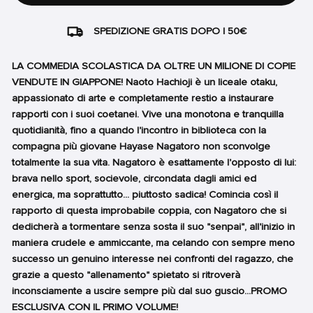
SPEDIZIONE GRATIS DOPO I 50€
LA COMMEDIA SCOLASTICA DA OLTRE UN MILIONE DI COPIE
VENDUTE IN GIAPPONE! Naoto Hachioji è un liceale otaku,
appassionato di arte e completamente restio a instaurare
rapporti con i suoi coetanei. Vive una monotona e tranquilla
quotidianità, fino a quando l'incontro in biblioteca con la
compagna più giovane Hayase Nagatoro non sconvolge
totalmente la sua vita. Nagatoro è esattamente l'opposto di lui:
brava nello sport, socievole, circondata dagli amici ed
energica, ma soprattutto... piuttosto sadica! Comincia così il
rapporto di questa improbabile coppia, con Nagatoro che si
dedicherà a tormentare senza sosta il suo "senpai", all'inizio in
maniera crudele e ammiccante, ma celando con sempre meno
successo un genuino interesse nei confronti del ragazzo, che
grazie a questo "allenamento" spietato si ritroverà
inconsciamente a uscire sempre più dal suo guscio...PROMO
ESCLUSIVA CON IL PRIMO VOLUME!