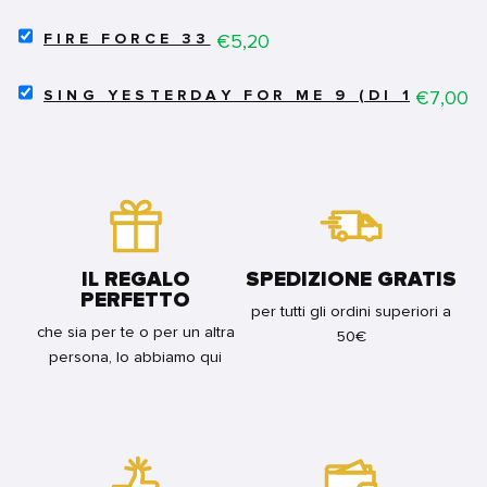
SHOCK
PRIMA
SELECT
MAGAZINE
Price
€5,20
RISTAMPA
FIRE FORCE 33
FIRE
34
FOR
FORCE
FOR
BUNDLE
SELECT
33
Price
€7,00
BUNDLE
SING YESTERDAY FOR ME 9 (DI 11)
SING
FOR
YESTERDAY
BUNDLE
FOR
ME
9
(DI
11)
FOR
BUNDLE
IL REGALO
SPEDIZIONE GRATIS
PERFETTO
per tutti gli ordini superiori a
che sia per te o per un altra
50€
persona, lo abbiamo qui