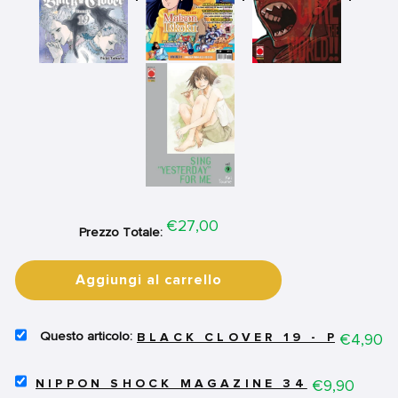
Price
€27,00
Prezzo Totale:
Aggiungi al carrello
SELECT
Price
€4,90
BLACK CLOVER 19 - PRIMA 
BLACK
CLOVER
SELECT
19
Price
€9,90
NIPPON SHOCK MAGAZINE 34
NIPPON
-