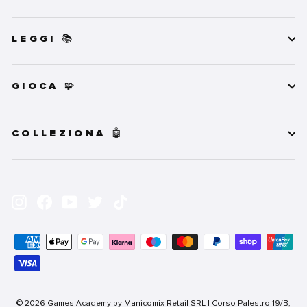
LEGGI 📚
GIOCA 🧩
COLLEZIONA 🤖
INSERISCI
ISCRIVITI
LA
Instagram
Facebook
YouTube
Twitter
TikTok
TUA
EMAIL
© 2026 Games Academy by Manicomix Retail SRL | Corso Palestro 19/B,