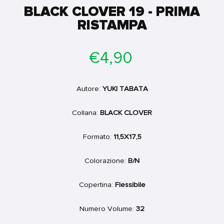
BLACK CLOVER 19 - PRIMA
RISTAMPA
Prezzo
€4,90
di
listino
Autore:
YUKI TABATA
Collana:
BLACK CLOVER
Formato:
11,5X17,5
Colorazione:
B/N
Copertina:
Flessibile
Numero Volume:
32