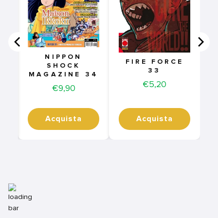
NIPPON
FIRE FORCE
SHOCK
33
MAGAZINE 34
Price
€5,20
Price
€9,90
Acquista
Acquista