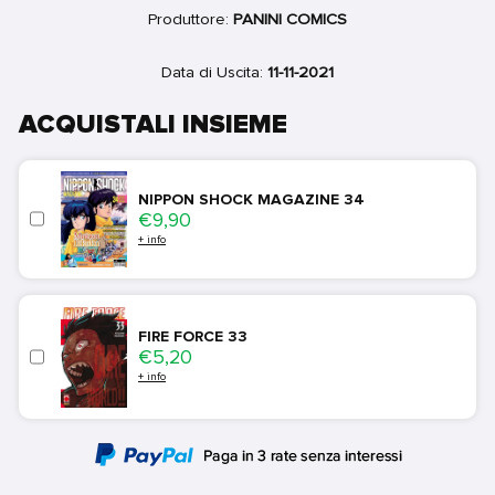
Produttore:
PANINI COMICS
Data di Uscita:
11-11-2021
ACQUISTALI INSIEME
NIPPON SHOCK MAGAZINE 34
Price
€9,90
+ info
FIRE FORCE 33
Price
€5,20
+ info