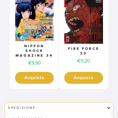
NIPPON
FIRE FORCE
SHOCK
33
MAGAZINE 34
Price
€5,20
Price
€9,90
Acquista
Acquista
SPEDIZIONE