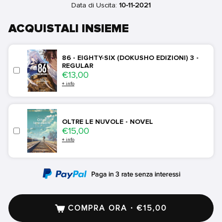
Data di Uscita:
10-11-2021
ACQUISTALI INSIEME
86 - EIGHTY-SIX (DOKUSHO EDIZIONI) 3 -
REGULAR
Price
€13,00
+ info
OLTRE LE NUVOLE - NOVEL
Price
€15,00
+ info
COMPRA ORA · €15,00