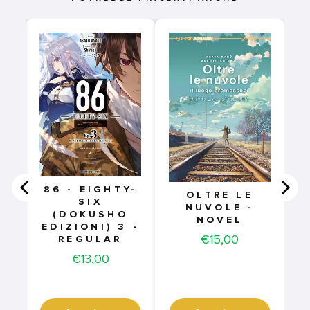
A
-
86 - EIGHTY-
OLTRE LE
SIX
NUVOLE -
(DOKUSHO
NOVEL
EDIZIONI) 3 -
Price
€15,00
REGULAR
Price
€13,00