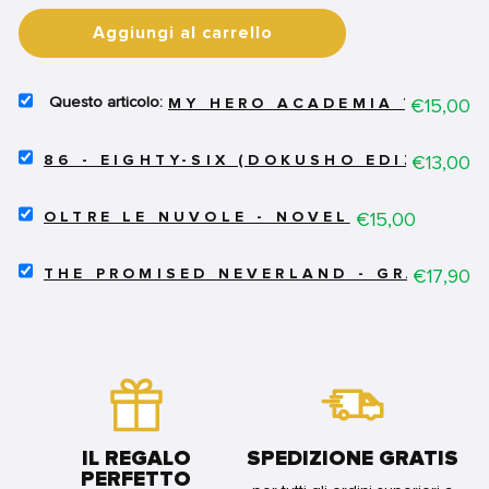
Aggiungi al carrello
SELECT
Price
€15,00
MY HERO ACADEMIA THE MO
MY
HERO
SELECT
ACADEMIA
Price
€13,00
86 - EIGHTY-SIX (DOKUSHO EDIZIONI) 
86
THE
-
MOVIE
SELECT
EIGHTY-
Price
€15,00
-
OLTRE LE NUVOLE - NOVEL
OLTRE
SIX
HEROES:RISING
LE
(DOKUSHO
-
SELECT
NUVOLE
Price
€17,90
EDIZIONI)
THE PROMISED NEVERLAND - GRACE FIE
ROMANZO
THE
-
3
FOR
PROMISED
NOVEL
-
BUNDLE
NEVERLAND
FOR
REGULAR
-
BUNDLE
FOR
GRACE
BUNDLE
FIELD
COLLECTION
SET
2
IL REGALO
SPEDIZIONE GRATIS
(NOVEL
PERFETTO
2