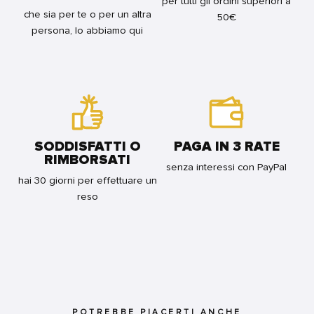
per tutti gli ordini superiori a
+
che sia per te o per un altra
50€
VOL.18)
persona, lo abbiamo qui
FOR
BUNDLE
SODDISFATTI O
PAGA IN 3 RATE
RIMBORSATI
senza interessi con PayPal
hai 30 giorni per effettuare un
reso
POTREBBE PIACERTI ANCHE