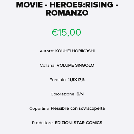
MOVIE - HEROES:RISING -
ROMANZO
Prezzo
€15,00
di
listino
Autore:
KOUHEI HORIKOSHI
Collana:
VOLUME SINGOLO
Formato:
11,5X17,5
Colorazione:
B/N
Copertina:
Flessibile con sovracoperta
Produttore:
EDIZIONI STAR COMICS