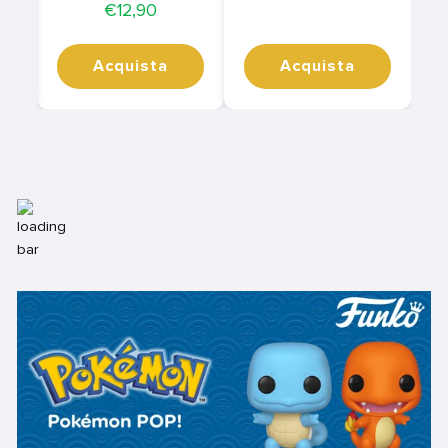
Price
€12,90
Acquista
Acquista