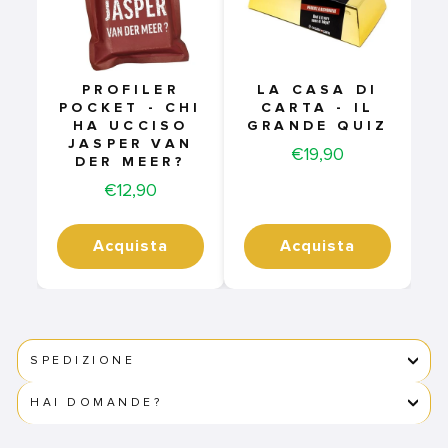
PROFILER
LA CASA DI
POCKET - CHI
CARTA - IL
HA UCCISO
GRANDE QUIZ
JASPER VAN
Price
€19,90
DER MEER?
Price
€12,90
Acquista
Acquista
SPEDIZIONE
HAI DOMANDE?