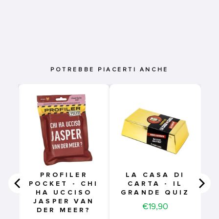
POTREBBE PIACERTI ANCHE
MES
O
RSE
IVE)
PROFILER
LA CASA DI
POCKET - CHI
CARTA - IL
HA UCCISO
GRANDE QUIZ
JASPER VAN
Price
€19,90
DER MEER?