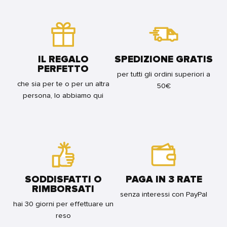
DER
IN
GRANDE
MEER?
BILICO
QUIZ
FOR
SU
FOR
BUNDLE
UN
BUNDLE
FILO
FOR
IL REGALO
SPEDIZIONE GRATIS
BUNDLE
PERFETTO
per tutti gli ordini superiori a
che sia per te o per un altra
50€
persona, lo abbiamo qui
SODDISFATTI O
PAGA IN 3 RATE
RIMBORSATI
senza interessi con PayPal
hai 30 giorni per effettuare un
reso