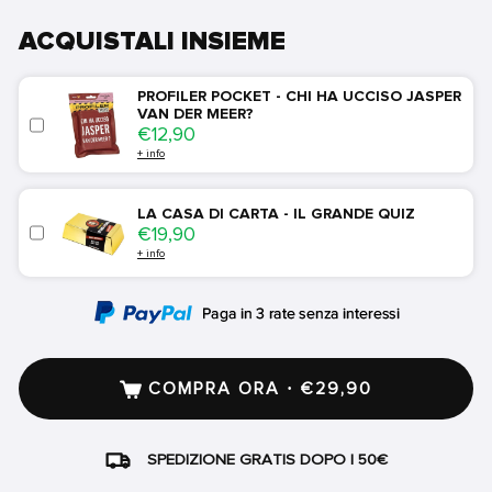
ACQUISTALI INSIEME
PROFILER POCKET - CHI HA UCCISO JASPER
VAN DER MEER?
Price
€12,90
+ info
LA CASA DI CARTA - IL GRANDE QUIZ
Price
€19,90
+ info
COMPRA ORA · €29,90
SPEDIZIONE GRATIS DOPO I 50€