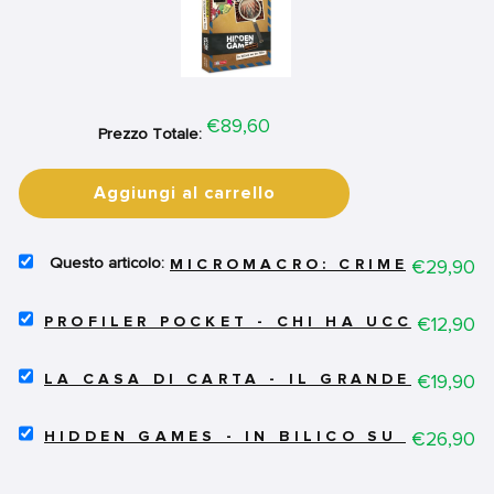
Price
€89,60
Prezzo Totale:
Aggiungi al carrello
SELECT
Price
€29,90
MICROMACRO: CRIME CITY -
MICROMACRO:
CRIME
SELECT
CITY
Price
€12,90
PROFILER POCKET - CHI HA UCCISO JA
PROFILER
-
POCKET
TRUE
SELECT
-
Price
€19,90
DETECTIVE
LA CASA DI CARTA - IL GRANDE QUIZ
LA
CHI
FOR
CASA
HA
BUNDLE
SELECT
DI
Price
€26,90
UCCISO
HIDDEN GAMES - IN BILICO SU UN FIL
HIDDEN
CARTA
JASPER
GAMES
-
VAN
-
IL