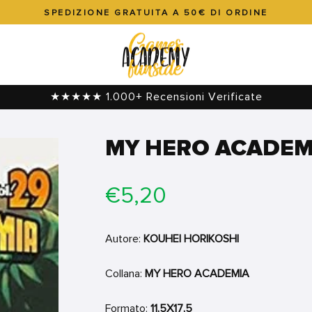
SPEDIZIONE GRATUITA A 50€ DI ORDINE
Metti
in
pausa
presentazione
★★★★★ 1.000+ Recensioni Verificate
MY HERO ACADEM
Prezzo
€5,20
di
listino
Autore:
KOUHEI HORIKOSHI
Collana:
MY HERO ACADEMIA
Formato:
11,5X17,5