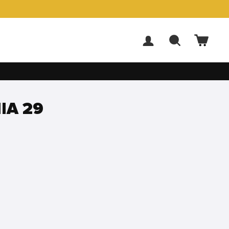
ACCEDI
CERCA
CARR
IA 29