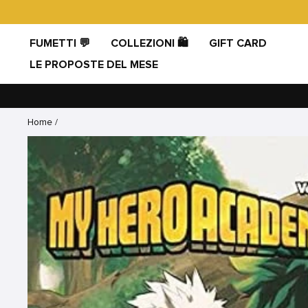
Vai
direttamente
ai
FUMETTI 💬
COLLEZIONI 🛍️
GIFT CARD
contenuti
LE PROPOSTE DEL MESE
Home
/