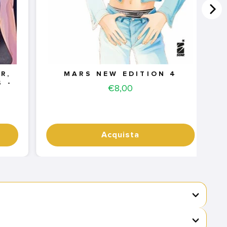
R,
MARS NEW EDITION 4
 -
Price
€8,00
Acquista