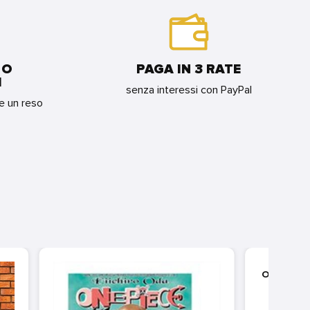
 O
PAGA IN 3 RATE
I
senza interessi con PayPal
re un reso
ONE P