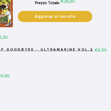
Price
€26,60
Prezzo Totale:
Aggiungi al carrello
ice
5,20
Price
€6,50
OF GOODBYES - ULTRAMARINE VOL.2
rice
€6,90