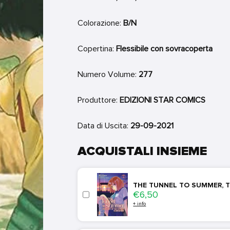
Colorazione:
B/N
Copertina:
Flessibile con sovracoperta
Numero Volume:
277
Produttore:
EDIZIONI STAR COMICS
Data di Uscita:
29-09-2021
ACQUISTALI INSIEME
THE TUNNEL TO SUMMER, T
Price
€6,50
+ info