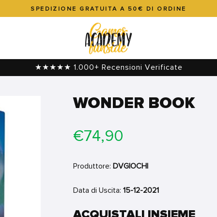
SPEDIZIONE GRATUITA A 50€ DI ORDINE
Metti
in
pausa
presentazione
★★★★★ 1.000+ Recensioni Verificate
WONDER BOOK
Prezzo
€74,90
di
listino
Produttore:
DVGIOCHI
Data di Uscita:
15-12-2021
ACQUISTALI INSIEME