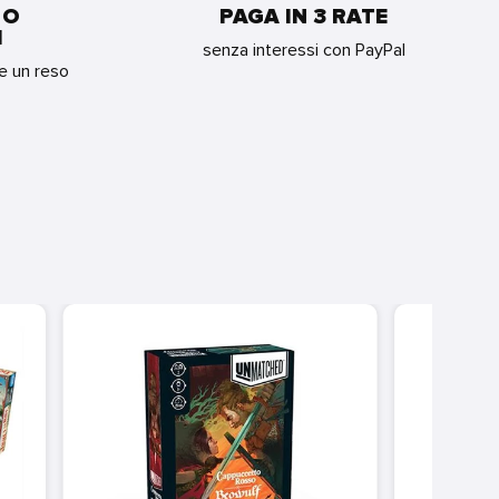
 O
PAGA IN 3 RATE
I
senza interessi con PayPal
re un reso
TUTT