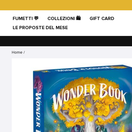
Vai
direttamente
ai
FUMETTI 💬
COLLEZIONI 🛍️
GIFT CARD
contenuti
LE PROPOSTE DEL MESE
Home
/