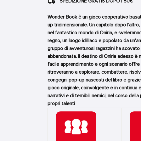
SPEDIZIONE GRATIS DOPO I 50€
Wonder Book è un gioco cooperativo basato s
up tridimensionale. Un capitolo dopo l’altro,
nel fantastico mondo di Oniria, e sveleranno
regno, un luogo idilliaco e popolato da un’ant
gruppo di avventurosi ragazzini ha scovato 
abbandonata. Il destino di Oniria adesso è n
facile apprendimento e ogni scenario offre 
ritroveranno a esplorare, combattere, risolv
congegni pop-up nascosti del libro e grazie
gioco originale, coinvolgente e in continua 
narrativi e di temibili nemici; nel corso dell
propri talenti