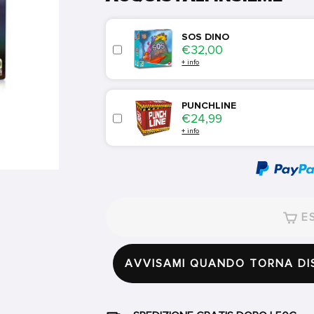
SOS DINO
Price
€32,00
+ info
PUNCHLINE
Price
€24,99
+ info
ES
AVVISAMI QUANDO TORNA DI