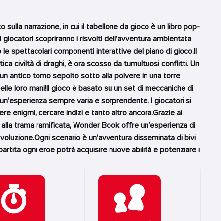
ulla narrazione, in cui il tabellone da gioco è un libro pop-
 i giocatori scopriranno i risvolti dell’avventura ambientata
 le spettacolari componenti interattive del piano di gioco.Il
ica civiltà di draghi, è ora scosso da tumultuosi conflitti. Un
un antico tomo sepolto sotto alla polvere in una torre
elle loro mani!Il gioco è basato su un set di meccaniche di
un’esperienza sempre varia e sorprendente. I giocatori si
ere enigmi, cercare indizi e tanto altro ancora.Grazie ai
 alla trama ramificata, Wonder Book offre un'esperienza di
evoluzione.Ogni scenario è un’avventura disseminata di bivi
a partita ogni eroe potrà acquisire nuove abilità e potenziare i