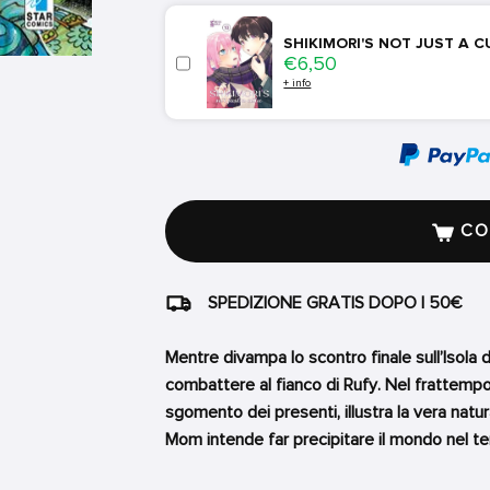
SHIKIMORI'S NOT JUST A C
Price
€6,50
+ info
COM
SPEDIZIONE GRATIS DOPO I 50€
Mentre divampa lo scontro finale sull’Isola 
combattere al fianco di Rufy. Nel frattempo 
sgomento dei presenti, illustra la vera nat
Mom intende far precipitare il mondo nel te