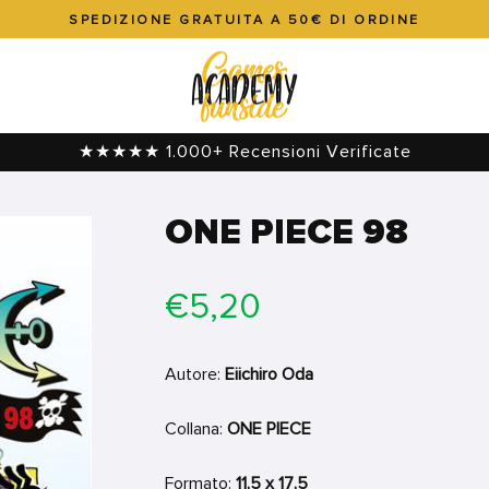
SPEDIZIONE GRATUITA A 50€ DI ORDINE
Metti
in
pausa
presentazione
★★★★★ 1.000+ Recensioni Verificate
ONE PIECE 98
Prezzo
€5,20
di
listino
Autore:
Eiichiro Oda
Collana:
ONE PIECE
Formato:
11,5 x 17,5