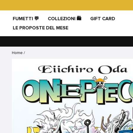
Vai
direttamente
ai
FUMETTI 💬
COLLEZIONI 🛍️
GIFT CARD
contenuti
LE PROPOSTE DEL MESE
Home
/