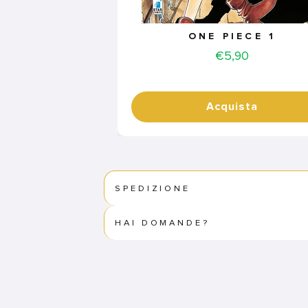
ONE PIECE 1
Price
€5,90
Acquista
SPEDIZIONE
HAI DOMANDE?