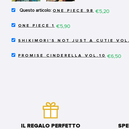
SELECT
Price
€5,20
ONE PIECE 98
ONE
PIECE
SELECT
98
Price
€5,90
ONE PIECE 1
ONE
FOR
PIECE
BUNDLE
SELECT
1
SHIKIMORI'S NOT JUST A CUTIE VOL
SHIKIMORI'S
FOR
NOT
BUNDLE
SELECT
JUST
Price
€6,50
PROMISE CINDERELLA VOL.10
PROMISE
A
CINDERELLA
CUTIE
VOL.10
VOL.10
FOR
FOR
BUNDLE
BUNDLE
IL REGALO PERFETTO
SPE