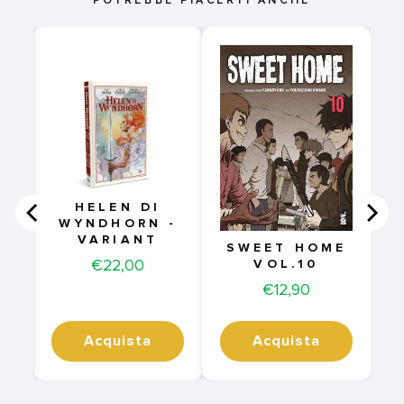
POTREBBE PIACERTI ANCHE
Y
)
HELEN DI
WYNDHORN -
VARIANT
SWEET HOME
Price
€22,00
VOL.10
Price
€12,90
Acquista
Acquista