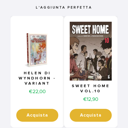
L'AGGIUNTA PERFETTA
HELEN DI
WYNDHORN -
VARIANT
SWEET HOME
Price
€22,00
VOL.10
Price
€12,90
Acquista
Acquista