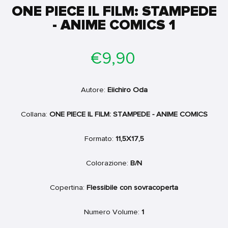
ONE PIECE IL FILM: STAMPEDE
- ANIME COMICS 1
Prezzo
€9,90
di
listino
Autore:
Eiichiro Oda
Collana:
ONE PIECE IL FILM: STAMPEDE - ANIME COMICS
Formato:
11,5X17,5
Colorazione:
B/N
Copertina:
Flessibile con sovracoperta
Numero Volume:
1