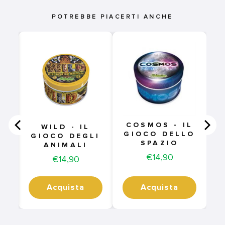
POTREBBE PIACERTI ANCHE
COSMOS - IL
WILD - IL
GIOCO DELLO
GIOCO DEGLI
SPAZIO
ANIMALI
Price
€14,90
Price
€14,90
Acquista
Acquista