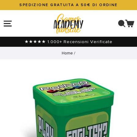
Vai
SPEDIZIONE GRATUITA A 50€ DI ORDINE
direttamente
Metti
ai
in
NAVIGAZIONE DEL SITO
CER
C
contenuti
pausa
presentazione
★★★★★ 1.000+ Recensioni Verificate
Home
/