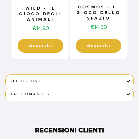
COSMOS - IL
WILD - IL
GIOCO DELLO
GIOCO DEGLI
SPAZIO
ANIMALI
Price
€14,90
Price
€14,90
Acquista
Acquista
SPEDIZIONE
HAI DOMANDE?
RECENSIONI CLIENTI