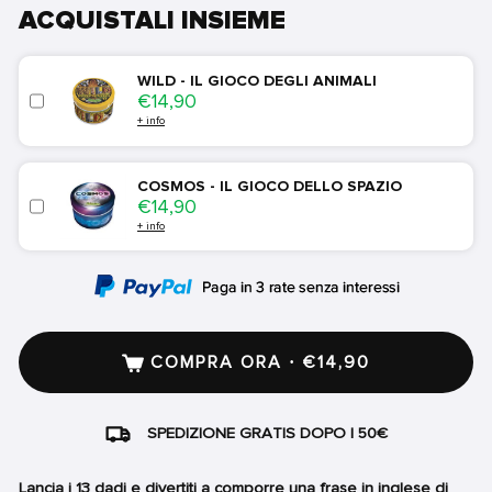
ACQUISTALI INSIEME
WILD - IL GIOCO DEGLI ANIMALI
Price
€14,90
+ info
COSMOS - IL GIOCO DELLO SPAZIO
Price
€14,90
+ info
COMPRA ORA · €14,90
SPEDIZIONE GRATIS DOPO I 50€
Lancia i 13 dadi e divertiti a comporre una frase in inglese di