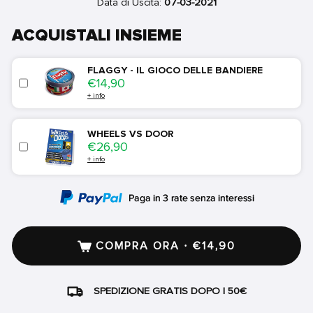
Data di Uscita:
07-03-2021
ACQUISTALI INSIEME
FLAGGY - IL GIOCO DELLE BANDIERE
Price
€14,90
+ info
WHEELS VS DOOR
Price
€26,90
+ info
COMPRA ORA · €14,90
SPEDIZIONE GRATIS DOPO I 50€