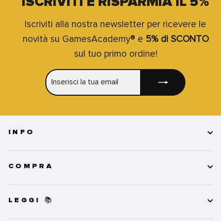
ISCRIVITI E RISPARMIA IL 5%
Iscriviti alla nostra newsletter per ricevere le
novità su GamesAcademy® e
5% di SCONTO
sul tuo primo ordine!
INSERISCI
ISCRIVITI
LA
TUA
EMAIL
INFO
COMPRA
LEGGI 📚