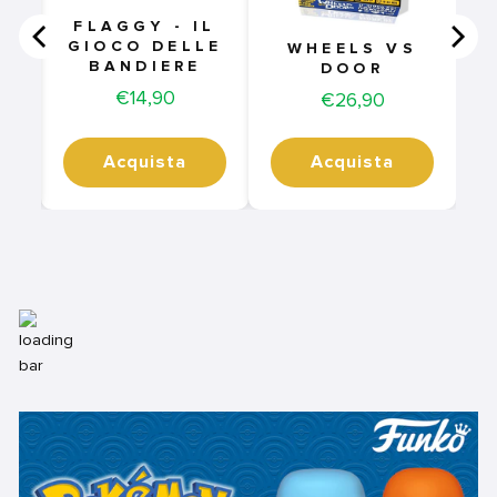
FLAGGY - IL
GIOCO DELLE
WHEELS VS
BANDIERE
DOOR
Price
€14,90
Price
€26,90
Acquista
Acquista