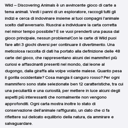
Wild – Discovering Animals è un avvincente gioco di carte a
tema animali. Vesti i panni di un esploratore, raccogli tutti gli
indizi e cerca di indovinare insieme ai tuoi compagni l’animale
scelto dall’avversario. Riuscirai a individuare la carta corretta
nel minor tempo possibile? E se vuoi prenderti una pausa dal
gioco principale, nessun problema!Con le carte di Wild puoi
fare altri 3 giochi diversi per continuare il divertimento. Una
meticolosa raccolta di dati ha portato alla definizione delle 48
carte del gioco, che rappresentano alcuni dei mammiferi più
curiosi e affascinanti presenti nel mondo, dal leone al
dugongo, dalla giraffa alla volpe volante malese. Quanto pesa
il gorilla occidentale? Cosa mangia il canguro rosso? Per ogni
mammifero sono state selezionate ben 12 caratteristiche, tra cui
una peculiarità e una curiosità, per mettere in luce alcuni degli
aspetti più interessanti che normalmente non vengono
approfonditi. Ogni carta mostra inoltre lo stato di
conservazione dell’animale raffigurato, un dato che ci fa
riflettere sul delicato equilibrio della natura, da ammirare e
salvaguardare.