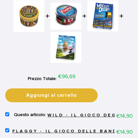
Price
€96,69
Prezzo Totale:
Aggiungi al carrello
SELECT
Price
€14,90
WILD - IL GIOCO DEGLI ANI
WILD
-
SELECT
IL
Price
€14,90
FLAGGY - IL GIOCO DELLE BANDIERE
FLAGGY
GIOCO