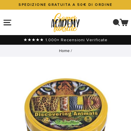
Vai
SPEDIZIONE GRATUITA A 50€ DI ORDINE
direttamente
Metti
ai
in
NAVIGAZIONE DEL SITO
CER
C
contenuti
pausa
presentazione
★★★★★ 1.000+ Recensioni Verificate
Home
/