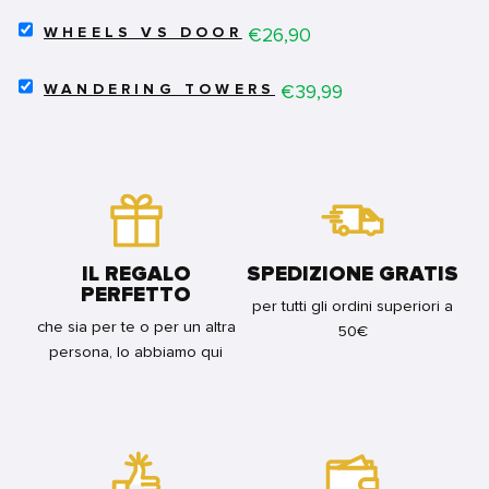
-
DEGLI
SELECT
IL
Price
€26,90
ANIMALI
WHEELS VS DOOR
WHEELS
GIOCO
FOR
VS
DELLE
BUNDLE
SELECT
DOOR
Price
€39,99
BANDIERE
WANDERING TOWERS
WANDERING
FOR
FOR
TOWERS
BUNDLE
BUNDLE
FOR
BUNDLE
IL REGALO
SPEDIZIONE GRATIS
PERFETTO
per tutti gli ordini superiori a
che sia per te o per un altra
50€
persona, lo abbiamo qui