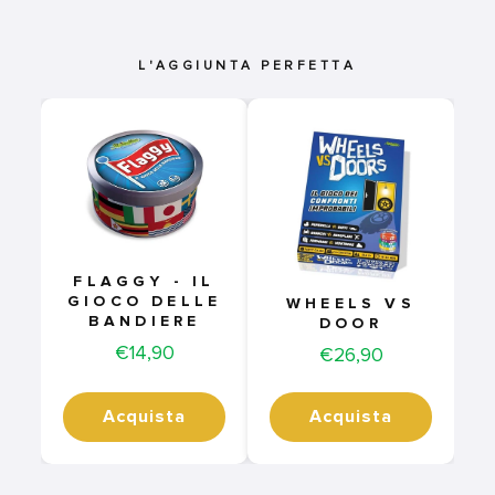
L'AGGIUNTA PERFETTA
FLAGGY - IL
GIOCO DELLE
WHEELS VS
BANDIERE
DOOR
Price
€14,90
Price
€26,90
Acquista
Acquista