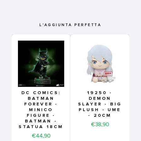
L'AGGIUNTA PERFETTA
DC COMICS:
19250 -
BATMAN
DEMON
FOREVER -
SLAYER - BIG
MINICO
PLUSH - UME
FIGURE -
- 20CM
BATMAN -
Price
€38,90
STATUA 18CM
Price
€44,90