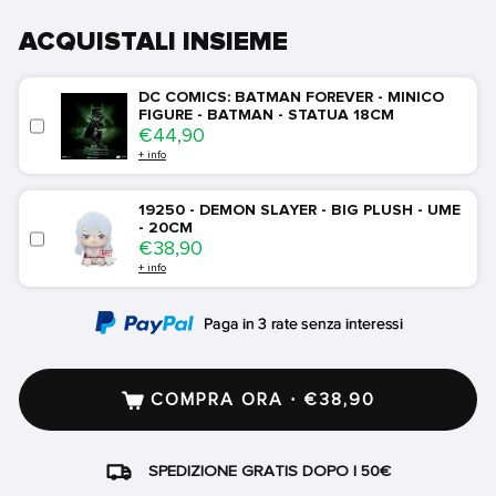
ACQUISTALI INSIEME
DC COMICS: BATMAN FOREVER - MINICO
FIGURE - BATMAN - STATUA 18CM
Price
€44,90
+ info
19250 - DEMON SLAYER - BIG PLUSH - UME
- 20CM
Price
€38,90
+ info
COMPRA ORA · €38,90
SPEDIZIONE GRATIS DOPO I 50€