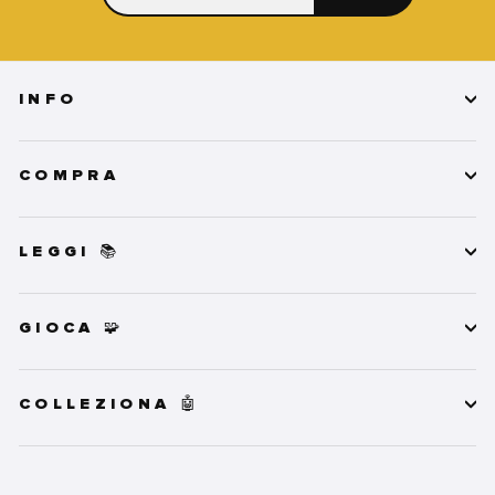
TUA
EMAIL
INFO
COMPRA
LEGGI 📚
GIOCA 🧩
COLLEZIONA 🤖
INSERISCI
ISCRIVITI
LA