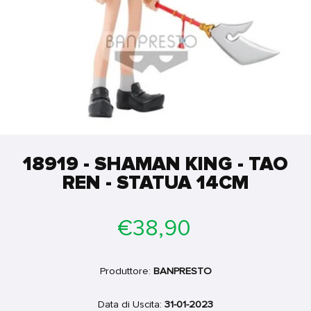
18919 - SHAMAN KING - TAO
REN - STATUA 14CM
Prezzo
€38,90
di
listino
Produttore:
BANPRESTO
Data di Uscita:
31-01-2023