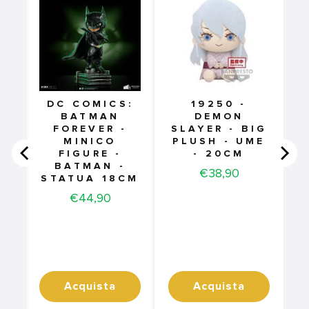
DC COMICS:
19250 -
BATMAN
DEMON
FOREVER -
SLAYER - BIG
MINICO
PLUSH - UME
FIGURE -
- 20CM
BATMAN -
Price
€38,90
STATUA 18CM
Price
€44,90
Acquista
Acquista