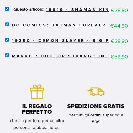
SELECT
Price
€38,90
18919 - SHAMAN KING - TA
18919
-
SELECT
SHAMAN
Price
€44,90
DC COMICS: BATMAN FOREVER - MINIC
DC
KING
COMICS:
-
SELECT
BATMAN
Price
€38,90
TAO
19250 - DEMON SLAYER - BIG PLUSH -
19250
FOREVER
REN
-
-
-
SELECT
DEMON
Price
€59,90
MINICO
MARVEL: DOCTOR STRANGE IN THE MUL
STATUA
MARVEL:
SLAYER
FIGURE
14CM
DOCTOR
-
-
FOR
STRANGE
BIG
BATMAN
BUNDLE
IN
PLUSH
-
THE
-
STATUA
MULTIVERSE
UME
18CM
OF
-
FOR
MADNESS
20CM
BUNDLE
-
FOR
IL REGALO
SPEDIZIONE GRATIS
MINICO
BUNDLE
PERFETTO
FIGURE
per tutti gli ordini superiori a
-
che sia per te o per un altra
50€
DOCTOR
persona, lo abbiamo qui
STRANGE