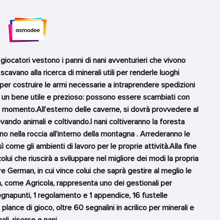
 giocatori vestono i panni di nani avventurieri che vivono
scavano alla ricerca di minerali utili per renderle luoghi
o per costruire le armi necessarie a intraprendere spedizioni
ono un bene utile e prezioso: possono essere scambiati con
i momento.All’esterno delle caverne, si dovrà provvedere al
vando animali e coltivando.I nani coltiveranno la foresta
no nella roccia all’interno della montagna . Arrederanno le
sì come gli ambienti di lavoro per le proprie attività.Alla fine
 colui che riuscirà a sviluppare nel migliore dei modi la propria
 German, in cui vince colui che saprà gestire al meglio le
, come Agricola, rappresenta uno dei gestionali per
gnapunti, 1 regolamento e 1 appendice, 16 fustelle
lance di gioco, oltre 60 segnalini in acrilico per minerali e
li, risorse e nani.