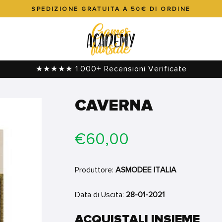
SPEDIZIONE GRATUITA A 50€ DI ORDINE
Metti
in
pausa
presentazione
★★★★★ 1.000+ Recensioni Verificate
CAVERNA
Prezzo
€60,00
di
listino
Produttore:
ASMODEE ITALIA
Data di Uscita:
28-01-2021
ACQUISTALI INSIEME