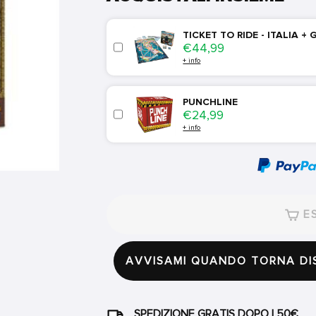
TICKET TO RIDE - ITALIA +
Price
€44,99
+ info
PUNCHLINE
Price
€24,99
+ info
ES
AVVISAMI QUANDO TORNA DI
SPEDIZIONE GRATIS DOPO I 50€