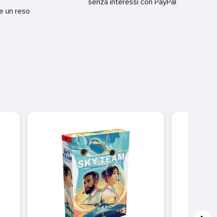
senza interessi con PayPal
re un reso
DI