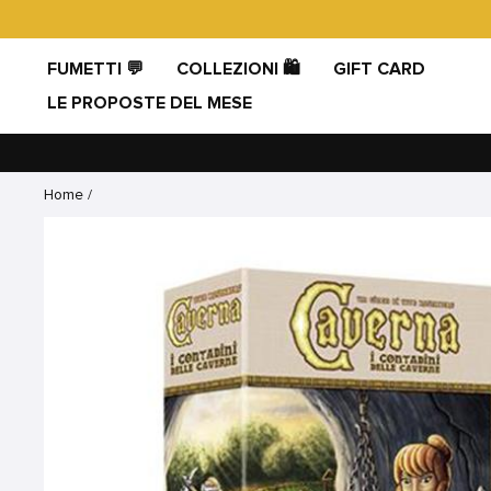
Vai
direttamente
ai
FUMETTI 💬
COLLEZIONI 🛍️
GIFT CARD
contenuti
LE PROPOSTE DEL MESE
Home
/