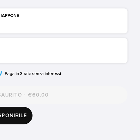
 GIAPPONE
AURITO · €60,00
SPONIBILE