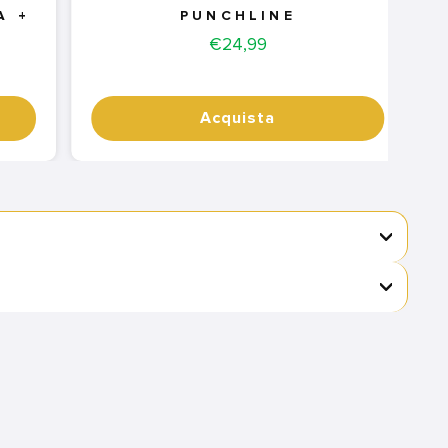
A +
PUNCHLINE
Price
€24,99
Acquista