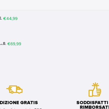
Price
€44,99
E
Price
€69,99
2.0
DIZIONE GRATIS
SODDISFATTI
RIMBORSAT