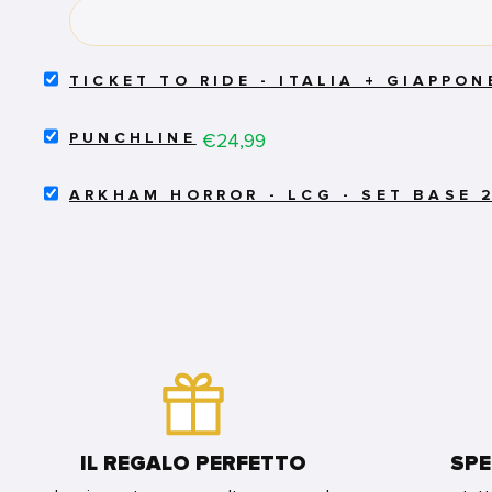
BUNDLE
SELECT
TICKET TO RIDE - ITALIA + GIAPPON
TICKET
TO
SELECT
RIDE
Price
€24,99
PUNCHLINE
PUNCHLINE
-
FOR
ITALIA
SELECT
BUNDLE
+
ARKHAM HORROR - LCG - SET BASE 
ARKHAM
GIAPPONE
HORROR
FOR
-
BUNDLE
LCG
-
SET
BASE
2.0
FOR
BUNDLE
IL REGALO PERFETTO
SPE