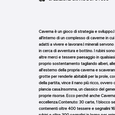
Caverna è un gioco di strategia e sviluppo.I
all’interno di un complesso di caverne in cui 
adatti a vivere e lavorare.I minerali servon
in cerca di avventura e bottino. I rubini s
altre merci e tessere paesaggio in qualsias
proprio sostentamento tagliando alberi, alle
all’esterno della propria caverna e scaveran
grotte per renderle abitabili per la prole, co
della partita, vince il nano più ricco, ovvero
plancia casa.Insomma, un classico del genere
proprie risorse. Ecco perché anche Caverna
eccellenza.Contenuto: 30 carte, 1 blocco se
contenenti oltre 400 tessere e segnalini 16 p
rubini e oltre 300 segnalini in legno per anima