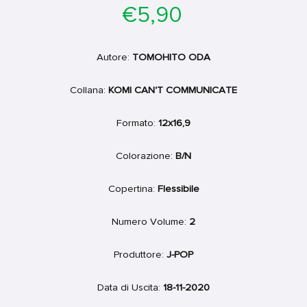
Prezzo
€5,90
di
listino
Autore:
TOMOHITO ODA
Collana:
KOMI CAN'T COMMUNICATE
Formato:
12x16,9
Colorazione:
B/N
Copertina:
Flessibile
Numero Volume:
2
Produttore:
J-POP
Data di Uscita:
18-11-2020