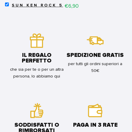
SELECT
1
Price
€6,90
FOR
SUN KEN ROCK 5
SUN
FOR
BUNDLE
KEN
BUNDLE
ROCK
5
FOR
BUNDLE
IL REGALO
SPEDIZIONE GRATIS
PERFETTO
per tutti gli ordini superiori a
che sia per te o per un altra
50€
persona, lo abbiamo qui
SODDISFATTI O
PAGA IN 3 RATE
RIMBORSATI