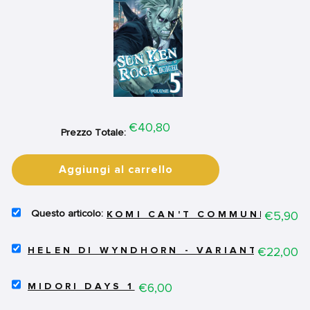
Price
€40,80
Prezzo Totale:
Aggiungi al carrello
SELECT
Price
€5,90
KOMI CAN'T COMMUNICATE 
KOMI
CAN'T
SELECT
COMMUNICATE
Price
€22,00
HELEN DI WYNDHORN - VARIANT
HELEN
2
DI
FOR
SELECT
WYNDHORN
Price
€6,00
BUNDLE
MIDORI DAYS 1
MIDORI
-
DAYS
VARIANT