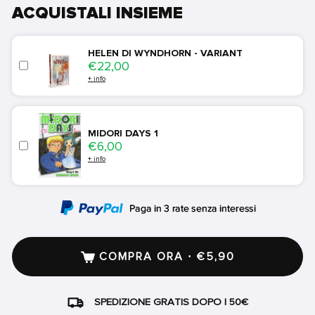
ACQUISTALI INSIEME
HELEN DI WYNDHORN - VARIANT
Price
€22,00
+ info
MIDORI DAYS 1
Price
€6,00
+ info
COMPRA ORA · €5,90
SPEDIZIONE GRATIS DOPO I 50€