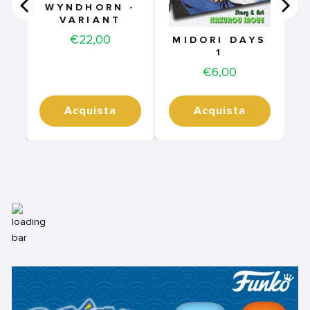
WYNDHORN -
VARIANT
Price
€22,00
MIDORI DAYS
1
Price
€6,00
Acquista
Acquista