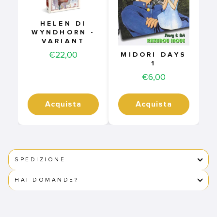
HELEN DI
WYNDHORN -
VARIANT
Price
€22,00
MIDORI DAYS
1
Price
€6,00
Acquista
Acquista
SPEDIZIONE
HAI DOMANDE?