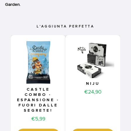
Garden.
L'AGGIUNTA PERFETTA
NIJU
CASTLE
Price
€24,90
COMBO -
ESPANSIONE -
FUORI DALLE
SEGRETE!
Price
€5,99