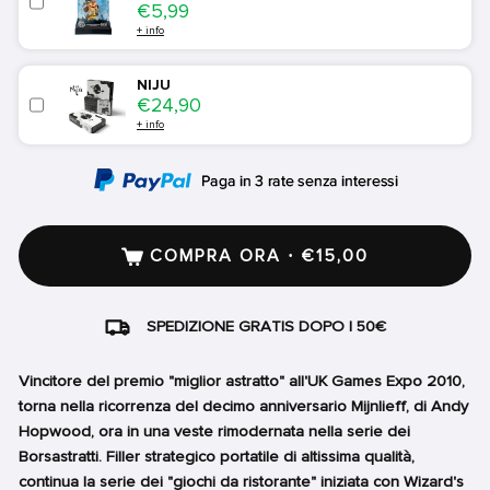
Price
€5,99
+ info
NIJU
Price
€24,90
+ info
COMPRA ORA · €15,00
SPEDIZIONE GRATIS DOPO I 50€
Vincitore del premio "miglior astratto" all'UK Games Expo 2010,
torna nella ricorrenza del decimo anniversario Mijnlieff, di Andy
Hopwood, ora in una veste rimodernata nella serie dei
Borsastratti. Filler strategico portatile di altissima qualità,
continua la serie dei "giochi da ristorante" iniziata con Wizard's