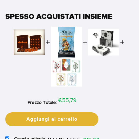
SPESSO ACQUISTATI INSIEME
Price
€55,79
Prezzo Totale:
Aggiungi al carrello
SELECT