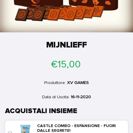
MIJNLIEFF
Prezzo
€15,00
di
listino
Produttore:
XV GAMES
Data di Uscita:
16-11-2020
ACQUISTALI INSIEME
CASTLE COMBO - ESPANSIONE - FUORI
DALLE SEGRETE!