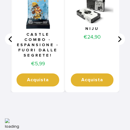
-
.
NIJU
CASTLE
Price
€24,90
COMBO -
ESPANSIONE -
FUORI DALLE
SEGRETE!
Price
€5,99
Acquista
Acquista