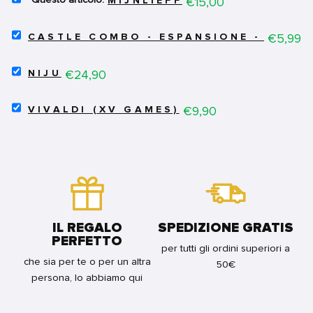
Price
€15,00
MIJNLIEFF
MIJNLIEFF
FOR
SELECT
BUNDLE
Price
€5,99
CASTLE COMBO - ESPANSIONE - FUORI
CASTLE
COMBO
SELECT
-
Price
€24,90
NIJU
NIJU
ESPANSIONE
FOR
-
SELECT
BUNDLE
Price
€9,90
FUORI
VIVALDI (XV GAMES)
VIVALDI
DALLE
(XV
SEGRETE!
GAMES)
FOR
FOR
BUNDLE
BUNDLE
IL REGALO
SPEDIZIONE GRATIS
PERFETTO
per tutti gli ordini superiori a
che sia per te o per un altra
50€
persona, lo abbiamo qui