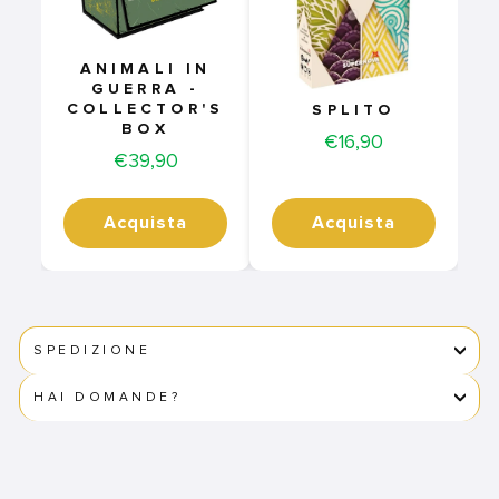
ANIMALI IN
GUERRA -
COLLECTOR'S
SPLITO
BOX
Price
€16,90
Price
€39,90
Acquista
Acquista
SPEDIZIONE
HAI DOMANDE?