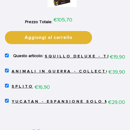
Price
€105,70
Prezzo Totale:
Aggiungi al carrello
SELECT
Price
€19,90
SQUILLO DELUXE - TRILOGY
SQUILLO
DELUXE
SELECT
-
Price
€39,90
ANIMALI IN GUERRA - COLLECTOR'S B
ANIMALI
TRILOGY
IN
EDITION
SELECT
GUERRA
Price
€16,90
FOR
SPLITO
SPLITO
-
BUNDLE
FOR
COLLECTOR'S
SELECT
BUNDLE
Price
€29,00
BOX
YUCATAN - ESPANSIONE SOLO MODE
YUCATAN
FOR
-
BUNDLE
ESPANSIONE
SOLO
MODE