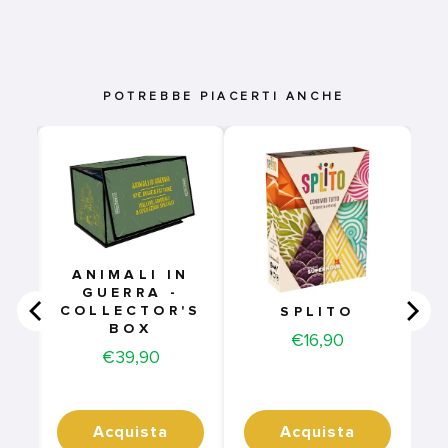
POTREBBE PIACERTI ANCHE
ANIMALI IN
GUERRA -
COLLECTOR'S
SPLITO
BOX
Price
€16,90
Price
€39,90
Acquista
Acquista