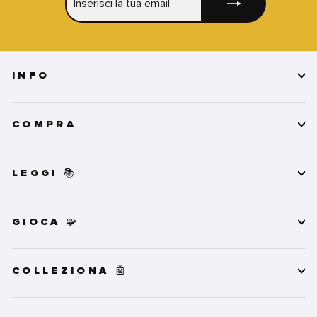
LA
TUA
EMAIL
INFO
COMPRA
LEGGI 📚
GIOCA 🧩
COLLEZIONA 🤖
INSERISCI
ISCRIVITI