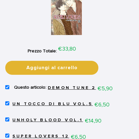
Price
€33,80
Prezzo Totale:
Aggiungi al carrello
SELECT
Price
€5,90
DEMON TUNE 2
DEMON
TUNE
SELECT
2
Price
€6,50
UN TOCCO DI BLU VOL.5
UN
FOR
TOCCO
BUNDLE
SELECT
DI
Price
€14,90
UNHOLY BLOOD VOL.1
UNHOLY
BLU
BLOOD
VOL.5
SELECT
VOL.1
Price
€6,50
FOR
SUPER LOVERS 12