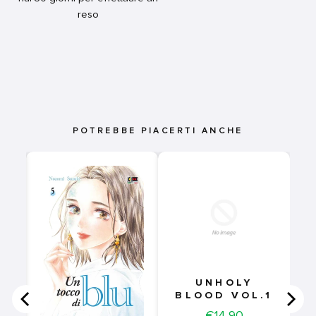
reso
POTREBBE PIACERTI ANCHE
UNHOLY
BLOOD VOL.1
Price
€14,90