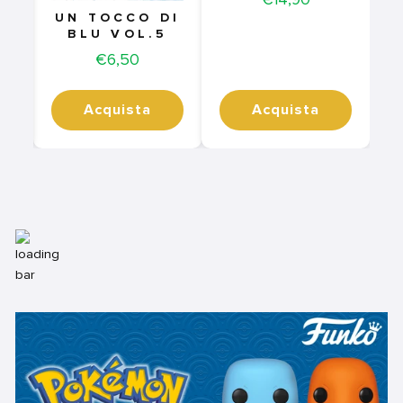
UN TOCCO DI
BLU VOL.5
Price
€6,50
Acquista
Acquista