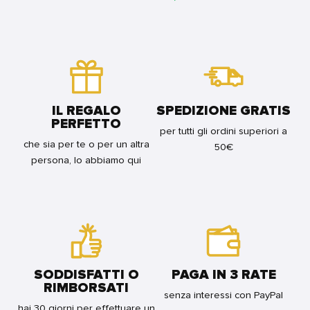
SUPER
FOR
BUNDLE
LOVERS
BUNDLE
12
FOR
BUNDLE
IL REGALO
SPEDIZIONE GRATIS
PERFETTO
per tutti gli ordini superiori a
che sia per te o per un altra
50€
persona, lo abbiamo qui
SODDISFATTI O
PAGA IN 3 RATE
RIMBORSATI
senza interessi con PayPal
hai 30 giorni per effettuare un