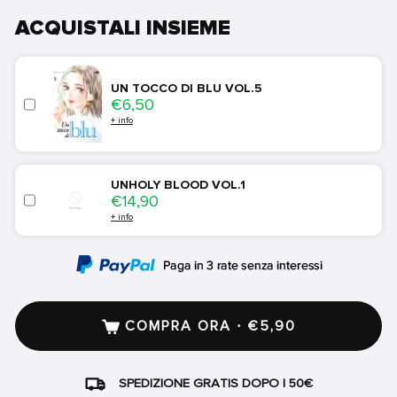
ACQUISTALI INSIEME
UN TOCCO DI BLU VOL.5
Price
€6,50
+ info
UNHOLY BLOOD VOL.1
Price
€14,90
+ info
COMPRA ORA · €5,90
SPEDIZIONE GRATIS DOPO I 50€