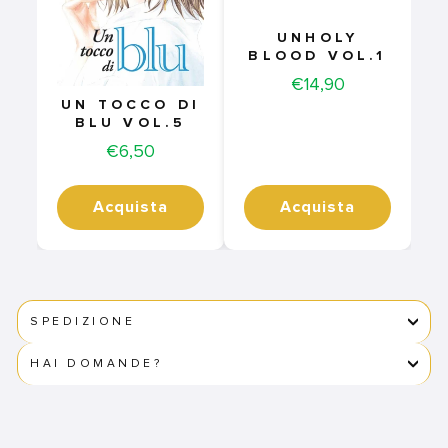
UNHOLY
BLOOD VOL.1
Price
€14,90
UN TOCCO DI
BLU VOL.5
Price
€6,50
Acquista
Acquista
SPEDIZIONE
HAI DOMANDE?