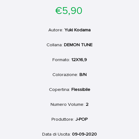
Prezzo
€5,90
di
listino
Autore:
Yuki Kodama
Collana:
DEMON TUNE
Formato:
12X16,9
Colorazione:
B/N
Copertina:
Flessibile
Numero Volume:
2
Produttore:
J-POP
Data di Uscita:
09-09-2020