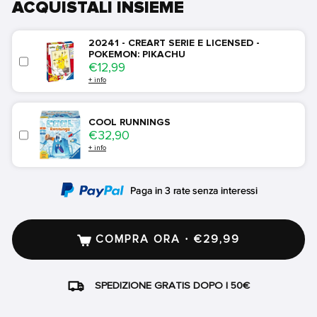
ACQUISTALI INSIEME
20241 - CREART SERIE E LICENSED -
POKEMON: PIKACHU
Price
€12,99
+ info
COOL RUNNINGS
Price
€32,90
+ info
COMPRA ORA · €29,99
SPEDIZIONE GRATIS DOPO I 50€