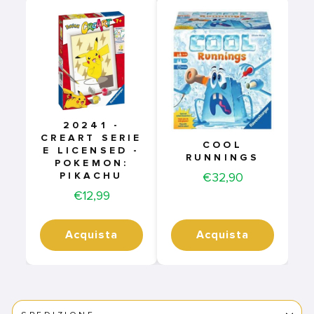
20241 -
CREART SERIE
COOL
E LICENSED -
RUNNINGS
POKEMON:
Price
€32,90
PIKACHU
Price
€12,99
Acquista
Acquista