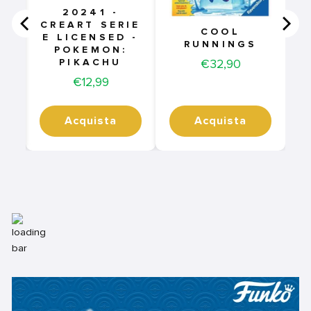
20241 -
CREART SERIE
COOL
E LICENSED -
RUNNINGS
POKEMON:
Price
€32,90
PIKACHU
Price
€12,99
Acquista
Acquista