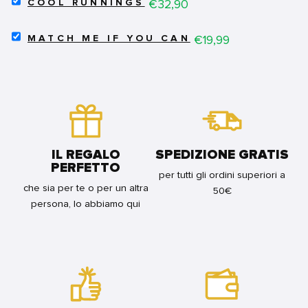
CREART
Price
€32,90
COOL RUNNINGS
COOL
SERIE
RUNNINGS
E
SELECT
FOR
Price
€19,99
LICENSED
MATCH ME IF YOU CAN
MATCH
BUNDLE
-
ME
POKEMON:
IF
PIKACHU
YOU
FOR
CAN
BUNDLE
FOR
BUNDLE
IL REGALO
SPEDIZIONE GRATIS
PERFETTO
per tutti gli ordini superiori a
che sia per te o per un altra
50€
persona, lo abbiamo qui