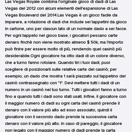
Las Vegas Royale combina l'originale gioco di dadi di Las
Vegas del 2012 con alcuni elementi dell'espansione di Las
Vegas Boulevard del 2014.Las Vegas è un gioco facile da
imparare, a rotazione di dadi che include sei tappetini da gioco
in cartone, uno per ciascun lato di un normale dado a sei facce.
Per ogni tappeto nel gioco base, i giocatori pescano carte
denaro finchè non viene mostrato almeno $ 50k, ma l'importo
può finire per essere molto di più, rendendo quel casinò più
desiderabile.Ogni giocatore ha otto dadi di un colore diverso,
che a turno fanno rotolare. Quando tiri i tuoi dadi, puoi
scegliere di posizionarli sulle relative carte del casinò; per
esempio, un dado che mostra 1 sarà piazzato sul tappetino del
casinò contrassegnato con "1". Devi mettere tutti i dadi di un
numero in un casinò nel tuo turno. Tutti i giocatori fanno a turno
fino a quando tutti i dadi sono stati usati. Infine, il giocatore con
il maggior numero di dadi su ogni carta del casinò prende il
denaro con il valore più alto ad esso associato, quindi il
giocatore con il secondo dado prende la successiva carta
denaro con il valore più alto. In caso di pareggio, il giocatore
non legato con il maggior numero di dadi prende la carta