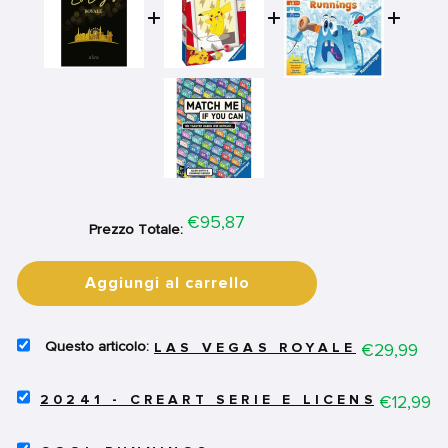
Price
€95,87
Prezzo Totale:
Aggiungi al carrello
SELECT
Price
€29,99
LAS VEGAS ROYALE
LAS
VEGAS
SELECT
ROYALE
Price
€12,99
20241 - CREART SERIE E LICENSED - 
20241
FOR
-
BUNDLE
SELECT