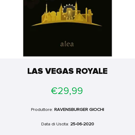
LAS VEGAS ROYALE
Prezzo
€29,99
di
listino
Produttore:
RAVENSBURGER GIOCHI
Data di Uscita:
25-06-2020