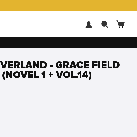
ACCEDI
CERCA
CARR
VERLAND - GRACE FIELD
(NOVEL 1 + VOL.14)