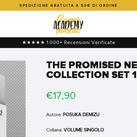
SPEDIZIONE GRATUITA A 50€ DI ORDINE
Metti
in
pausa
presentazione
★★★★★ 1.000+ Recensioni Verificate
THE PROMISED NE
COLLECTION SET 1 
Prezzo
€17,90
di
listino
Autore:
POSUKA DEMIZU
Collana:
VOLUME SINGOLO