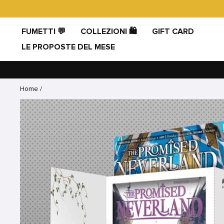
Vai
direttamente
ai
FUMETTI 💬
COLLEZIONI 🛍️
GIFT CARD
contenuti
LE PROPOSTE DEL MESE
Home
/