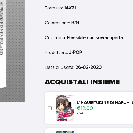
Formato:
14X21
Colorazione:
B/N
Copertina:
Flessibile con sovracoperta
Produttore:
J-POP
Data di Uscita:
26-02-2020
ACQUISTALI INSIEME
L'INQUIETUDINE DI HARUHI
Price
€12,00
+ info