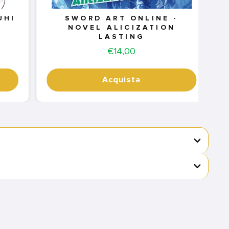
UHI
SWORD ART ONLINE -
NOVEL ALICIZATION
LASTING
Price
€14,00
Acquista