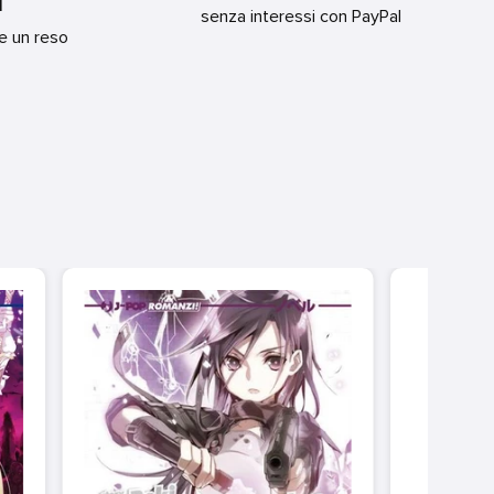
I
senza interessi con PayPal
re un reso
JOSEE
PES