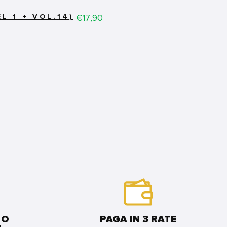
Price
€17,90
L 1 + VOL.14)
 O
PAGA IN 3 RATE