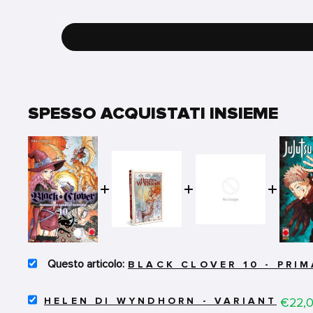
SPESSO ACQUISTATI INSIEME
SELECT
BLACK CLOVER 10 - PRI
BLACK
CLOVER
SELECT
10
Price
€22,
HELEN DI WYNDHORN - VARIANT
HELEN
-