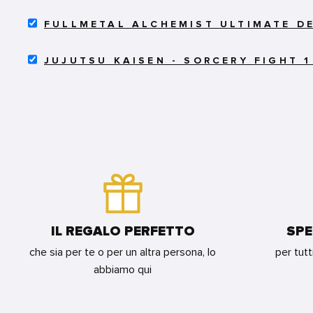
DI
PRIMA
SELECT
WYNDHORN
RISTAMPA
FULLMETAL ALCHEMIST ULTIMATE DEL
FULLMETAL
-
FOR
ALCHEMIST
VARIANT
BUNDLE
SELECT
ULTIMATE
FOR
JUJUTSU KAISEN - SORCERY FIGHT 1
JUJUTSU
DELUXE
BUNDLE
KAISEN
EDITION
-
14
SORCERY
(DI
FIGHT
18)
1
FOR
-
BUNDLE
SECONDA
RISTAMPA
-
REGULAR
FOR
BUNDLE
IL REGALO PERFETTO
SPE
che sia per te o per un altra persona, lo
per tutt
abbiamo qui