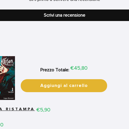
Scrivi una recensione
Price
€45,80
Prezzo Totale:
Aggiungi al carrello
Price
€5,90
MA RISTAMPA
00