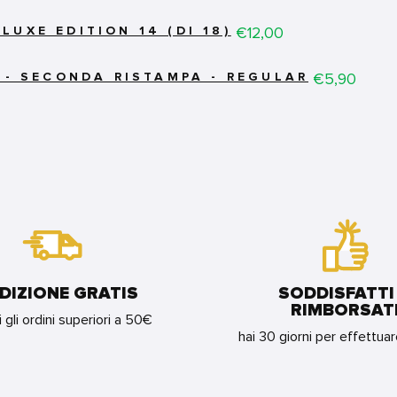
Price
€12,00
UXE EDITION 14 (DI 18)
Price
€5,90
 - SECONDA RISTAMPA - REGULAR
DIZIONE GRATIS
SODDISFATTI
RIMBORSAT
i gli ordini superiori a 50€
hai 30 giorni per effettua