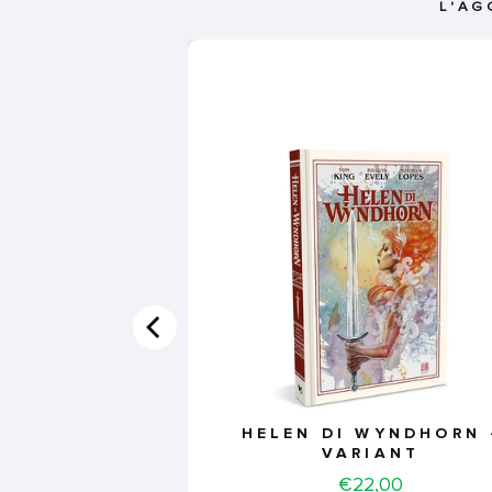
L'AG
HELEN DI WYNDHORN 
VARIANT
Price
€22,00