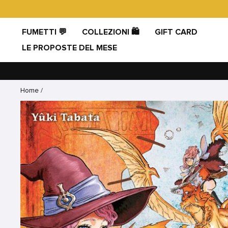
Vai
direttamente
ai
FUMETTI 💬
COLLEZIONI 🛍️
GIFT CARD
contenuti
LE PROPOSTE DEL MESE
Home
/