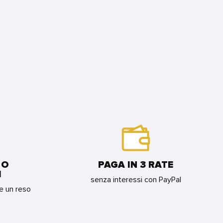
 O
PAGA IN 3 RATE
I
senza interessi con PayPal
re un reso