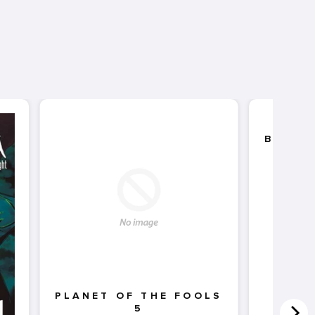
ASSA
BLADE
PLANET OF THE FOOLS
5