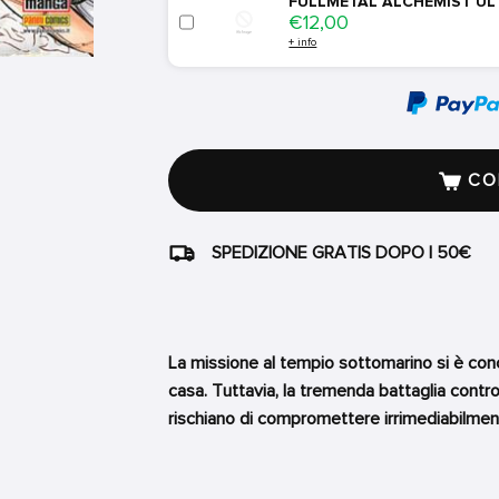
FULLMETAL ALCHEMIST ULTI
Price
€12,00
+ info
COM
SPEDIZIONE GRATIS DOPO I 50€
La missione al tempio sottomarino si è con
casa. Tuttavia, la tremenda battaglia contro 
rischiano di compromettere irrimediabilmente