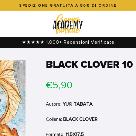
SPEDIZIONE GRATUITA A 50€ DI ORDINE
Metti
in
pausa
presentazione
★★★★★ 1.000+ Recensioni Verificate
BLACK CLOVER 10 
Prezzo
€5,90
di
listino
Autore:
YUKI TABATA
Collana:
BLACK CLOVER
Formato:
11,5X17,5