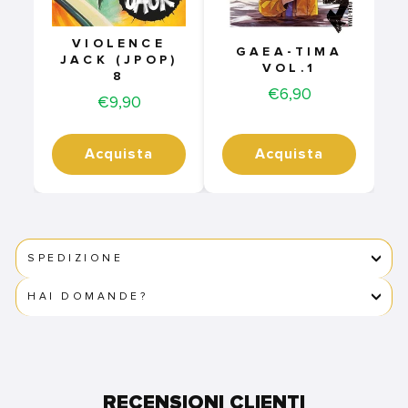
VIOLENCE
GAEA-TIMA
JACK (JPOP)
VOL.1
8
Price
€6,90
Price
€9,90
Acquista
Acquista
SPEDIZIONE
HAI DOMANDE?
RECENSIONI CLIENTI