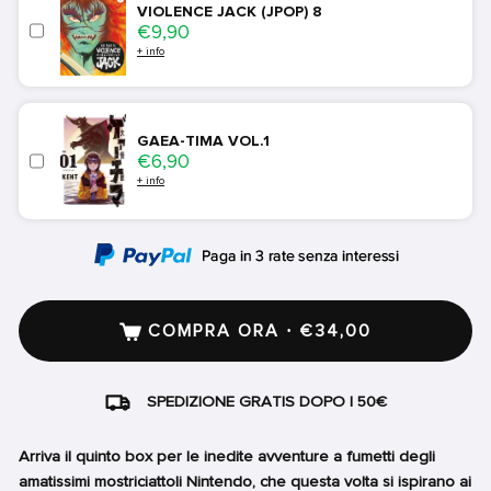
VIOLENCE JACK (JPOP) 8
Price
€9,90
+ info
GAEA-TIMA VOL.1
Price
€6,90
+ info
COMPRA ORA · €34,00
SPEDIZIONE GRATIS DOPO I 50€
Arriva il quinto box per le inedite avventure a fumetti degli
amatissimi mostriciattoli Nintendo, che questa volta si ispirano ai