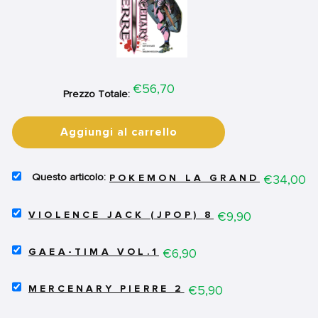
Price
€56,70
Prezzo Totale:
Aggiungi al carrello
SELECT
Price
€34,00
POKEMON LA GRANDE AVVENT
POKEMON
LA
SELECT
GRANDE
Price
€9,90
VIOLENCE JACK (JPOP) 8
VIOLENCE
AVVENTURA
JACK
-
SELECT
(JPOP)
Price
€6,90
BOX
GAEA-TIMA VOL.1
GAEA-
8
5
TIMA
FOR
(14-
SELECT
VOL.1
Price
€5,90
BUNDLE
MERCENARY PIERRE 2
17)
MERCENARY
FOR
FOR
PIERRE
BUNDLE
BUNDLE