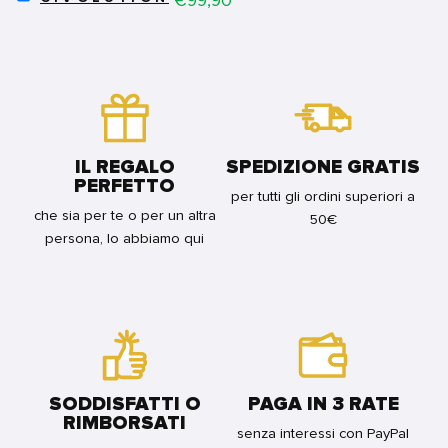
CIVOLUTION
MILESTONE
FOR
E
BUNDLE
RICONOSCIMENTI
FOR
BUNDLE
IL REGALO
SPEDIZIONE GRATIS
PERFETTO
per tutti gli ordini superiori a
che sia per te o per un altra
50€
persona, lo abbiamo qui
SODDISFATTI O
PAGA IN 3 RATE
RIMBORSATI
senza interessi con PayPal