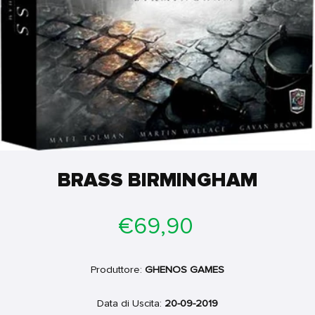
BRASS BIRMINGHAM
Prezzo
€69,90
di
listino
Produttore:
GHENOS GAMES
Data di Uscita:
20-09-2019