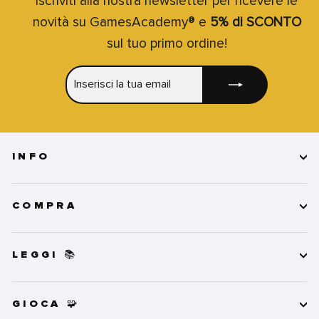
Iscriviti alla nostra newsletter per ricevere le
novità su GamesAcademy® e
5% di SCONTO
sul tuo primo ordine!
INSERISCI
ISCRIVITI
LA
TUA
EMAIL
INFO
COMPRA
LEGGI 📚
GIOCA 🧩