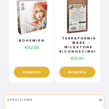
TERRAFORMING
BOHEMIEN
MARS -
Price
€42,00
MILESTONE E
RICONOSCIMENTI
Price
€15,90
Acquista
Acquista
SPEDIZIONE