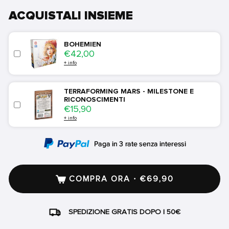
ACQUISTALI INSIEME
BOHEMIEN
Price
€42,00
+ info
TERRAFORMING MARS - MILESTONE E
RICONOSCIMENTI
Price
€15,90
+ info
COMPRA ORA · €69,90
SPEDIZIONE GRATIS DOPO I 50€