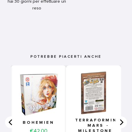
hai 30 giorni per effettuare un
reso
POTREBBE PIACERTI ANCHE
RA
A
TERRAFORMING
BOHEMIEN
MARS -
Price
€42,00
MILESTONE E