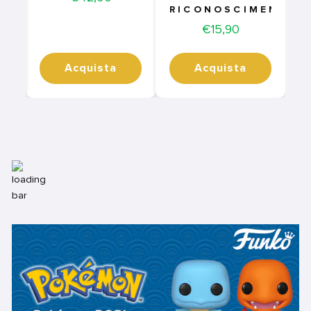
RICONOSCIMENTI
Price
€15,90
Acquista
Acquista