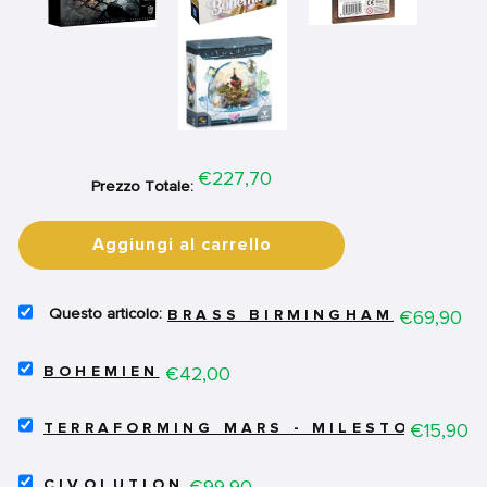
Price
€227,70
Prezzo Totale:
Aggiungi al carrello
SELECT
Price
€69,90
BRASS BIRMINGHAM
BRASS
BIRMINGHAM
SELECT
FOR
Price
€42,00
BOHEMIEN
BOHEMIEN
BUNDLE
FOR
SELECT
BUNDLE
Price
€15,90
TERRAFORMING MARS - MILESTONE E 
TERRAFORMING
MARS
SELECT
-
Price
€99,90
CIVOLUTION