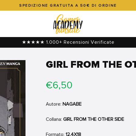
SPEDIZIONE GRATUITA A 50€ DI ORDINE
Metti
in
pausa
presentazione
★★★★★ 1.000+ Recensioni Verificate
GIRL FROM THE O
Prezzo
€6,50
di
listino
Autore:
NAGABE
Collana:
GIRL FROM THE OTHER SIDE
Formato:
12,4X18