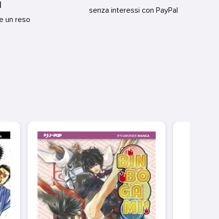
I
senza interessi con PayPal
re un reso
TAI