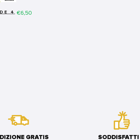
Price
€6,50
IDE 4
DIZIONE GRATIS
SODDISFATTI