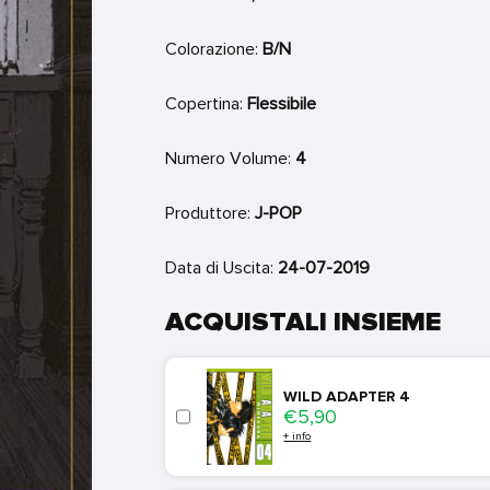
Colorazione:
B/N
Copertina:
Flessibile
Numero Volume:
4
Produttore:
J-POP
Data di Uscita:
24-07-2019
ACQUISTALI INSIEME
WILD ADAPTER 4
Price
€5,90
+ info