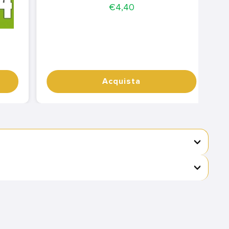
Price
€4,40
Acquista