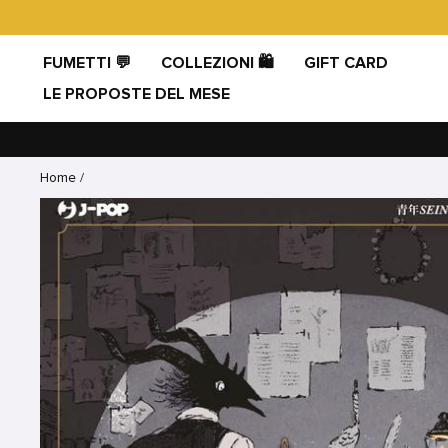
Vai
direttamente
ai
FUMETTI 💬
COLLEZIONI 🛍️
GIFT CARD
contenuti
LE PROPOSTE DEL MESE
Home
/