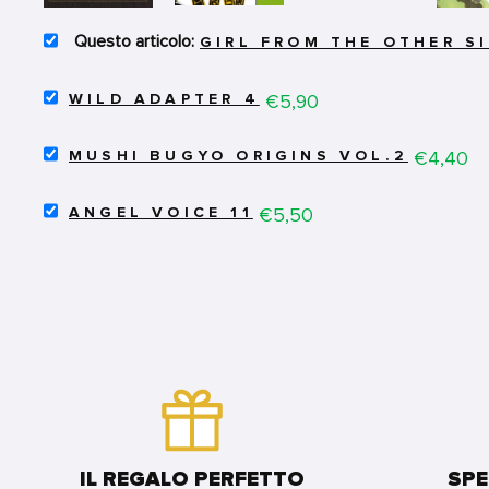
SELECT
GIRL FROM THE OTHER S
GIRL
FROM
SELECT
THE
Price
€5,90
WILD ADAPTER 4
WILD
OTHER
ADAPTER
SIDE
SELECT
4
Price
€4,40
4
MUSHI BUGYO ORIGINS VOL.2
MUSHI
FOR
FOR
BUGYO
BUNDLE
BUNDLE
SELECT
ORIGINS
Price
€5,50
ANGEL VOICE 11
ANGEL
VOL.2
VOICE
FOR
11
BUNDLE
FOR
BUNDLE
IL REGALO PERFETTO
SPE