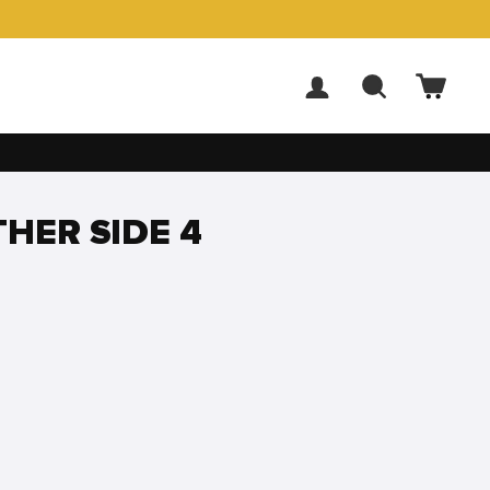
ACCEDI
CERCA
CARR
THER SIDE 4