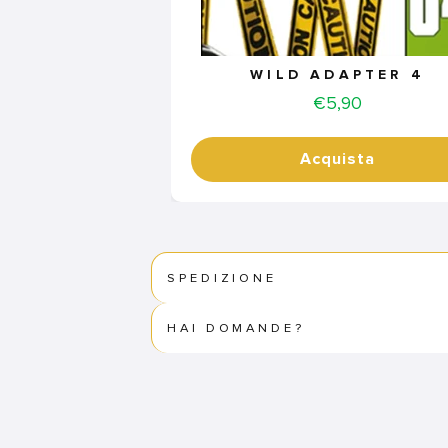
WILD ADAPTER 4
Price
€5,90
Acquista
SPEDIZIONE
HAI DOMANDE?