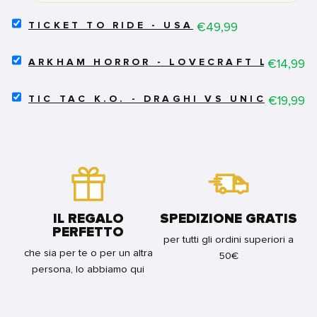
-
ESPANSIONE
SELECT
Price
€49,99
TICKET TO RIDE - USA
FOR
TICKET
BUNDLE
TO
SELECT
RIDE
Price
€14,99
ARKHAM HORROR - LOVECRAFT LETTER
ARKHAM
-
HORROR
USA
SELECT
-
Price
€19,99
FOR
TIC TAC K.O. - DRAGHI VS UNICORNI
TIC
LOVECRAFT
BUNDLE
TAC
LETTER
K.O.
FOR
-
BUNDLE
DRAGHI
VS
UNICORNI
FOR
BUNDLE
IL REGALO
SPEDIZIONE GRATIS
PERFETTO
per tutti gli ordini superiori a
che sia per te o per un altra
50€
persona, lo abbiamo qui