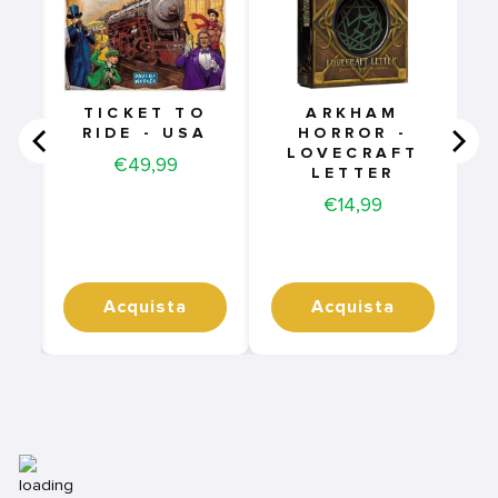
E
ARKHAM
TICKET TO
HORROR -
RIDE - USA
E
LOVECRAFT
Price
€49,99
LETTER
Price
€14,99
Acquista
Acquista