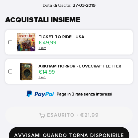
Data di Uscita:
27-03-2019
ACQUISTALI INSIEME
TICKET TO RIDE - USA
Price
€49,99
+ info
ARKHAM HORROR - LOVECRAFT LETTER
Price
€14,99
+ info
ESAURITO · €21,99
AVVISAMI QUANDO TORNA DISPONIBILE