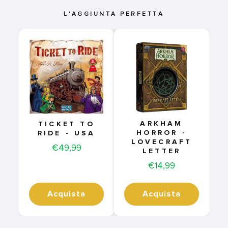
L'AGGIUNTA PERFETTA
ARKHAM
TICKET TO
HORROR -
RIDE - USA
LOVECRAFT
Price
€49,99
LETTER
Price
€14,99
Acquista
Acquista