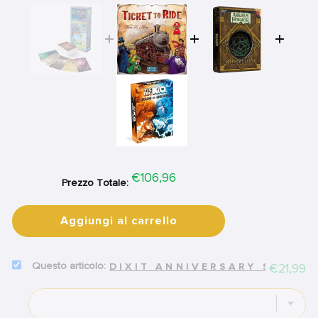
Price
€106,96
Prezzo Totale:
Aggiungi al carrello
SELECT
Price
€21,99
DIXIT ANNIVERSARY SECOND
DIXIT
ANNIVERSARY
SECONDA
EDIZIONE