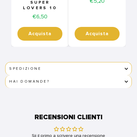
Price
€5,20
SUPER
LOVERS 10
Price
€6,50
Acquista
Acquista
SPEDIZIONE
HAI DOMANDE?
RECENSIONI CLIENTI
Sii il primo a scrivere una recensione