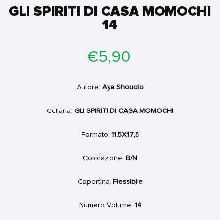
GLI SPIRITI DI CASA MOMOCHI
14
Prezzo
€5,90
di
listino
Autore:
Aya Shouoto
Collana:
GLI SPIRITI DI CASA MOMOCHI
Formato:
11,5X17,5
Colorazione:
B/N
Copertina:
Flessibile
Numero Volume:
14