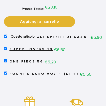
Price
€23,10
Prezzo Totale:
Aggiungi al carrello
SELECT
Price
€5,90
GLI SPIRITI DI CASA MOMO
GLI
SPIRITI
SELECT
DI
Price
€6,50
SUPER LOVERS 10
SUPER
CASA
LOVERS
MOMOCHI
SELECT
10
Price
€5,20
14
ONE PIECE 56
ONE
FOR
FOR
PIECE
BUNDLE
BUNDLE
SELECT
56
Price
€5,50
POCHI & KURO VOL.4 (DI 4)
POCHI
FOR
&
BUNDLE
KURO
VOL.4
(DI
4)
FOR