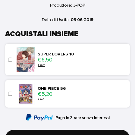
Produttore:
J-POP
Data di Uscita:
05-06-2019
ACQUISTALI INSIEME
SUPER LOVERS 10
Price
€6,50
+ info
ONE PIECE 56
Price
€5,20
+ info