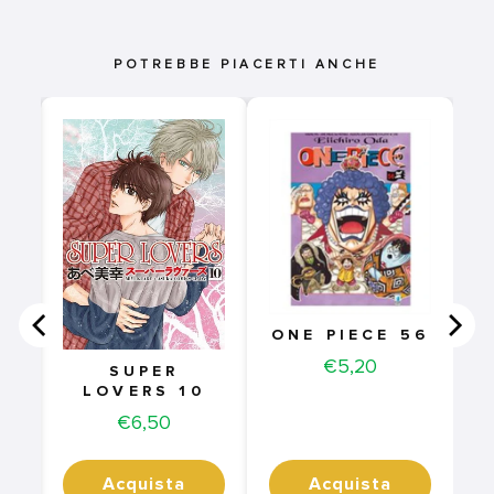
POTREBBE PIACERTI ANCHE
NG
1
ONE PIECE 56
Price
€5,20
SUPER
LOVERS 10
Price
€6,50
Acquista
Acquista