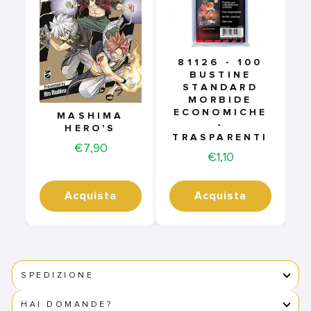
81126 - 100
BUSTINE
STANDARD
MORBIDE
ECONOMICHE
MASHIMA
-
HERO'S
TRASPARENTI
Price
€7,90
Price
€1,10
Acquista
Acquista
SPEDIZIONE
HAI DOMANDE?