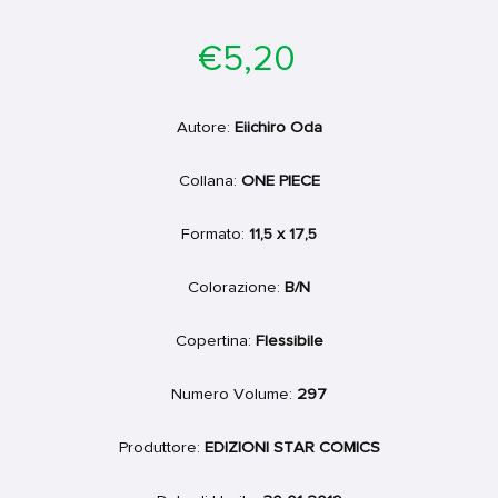
Prezzo
€5,20
di
listino
Autore:
Eiichiro Oda
Collana:
ONE PIECE
Formato:
11,5 x 17,5
Colorazione:
B/N
Copertina:
Flessibile
Numero Volume:
297
Produttore:
EDIZIONI STAR COMICS