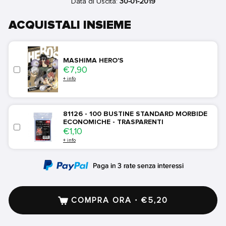
Data di Uscita:
30-01-2019
ACQUISTALI INSIEME
MASHIMA HERO'S
Price
€7,90
+ info
81126 - 100 BUSTINE STANDARD MORBIDE
ECONOMICHE - TRASPARENTI
Price
€1,10
+ info
COMPRA ORA · €5,20