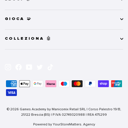
GIOCA 🧩
COLLEZIONA 🤖
INSERISCI
ISCRIVITI
LA
Instagram
Facebook
YouTube
Twitter
TikTok
TUA
EMAIL
© 2026 Games Academy by Manicomix Retail SRL | Corso Palestro 19/B,
25122 Brescia (BS) | P.IVA 02749320988 | REA 475299
Powered by YourStoreMatters. Agency