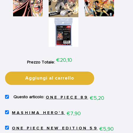
Price
€20,10
Prezzo Totale:
Aggiungi al carrello
SELECT
Price
€5,20
ONE PIECE 89
ONE
PIECE
SELECT
89
Price
€7,90
MASHIMA HERO'S
MASHIMA
FOR
HERO'S
BUNDLE
SELECT
FOR
Price
€5,90
ONE PIECE NEW EDITION 59
ONE
BUNDLE