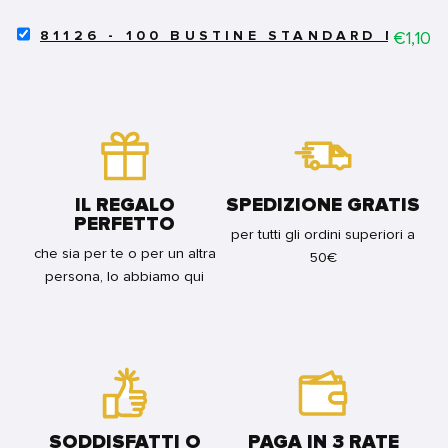
PIECE
SELECT
NEW
Price
€1,10
81126 - 100 BUSTINE STANDARD MORB
81126
EDITION
-
59
100
FOR
BUSTINE
BUNDLE
STANDARD
MORBIDE
ECONOMICHE
-
TRASPARENTI
IL REGALO
SPEDIZIONE GRATIS
FOR
PERFETTO
BUNDLE
per tutti gli ordini superiori a
che sia per te o per un altra
50€
persona, lo abbiamo qui
SODDISFATTI O
PAGA IN 3 RATE