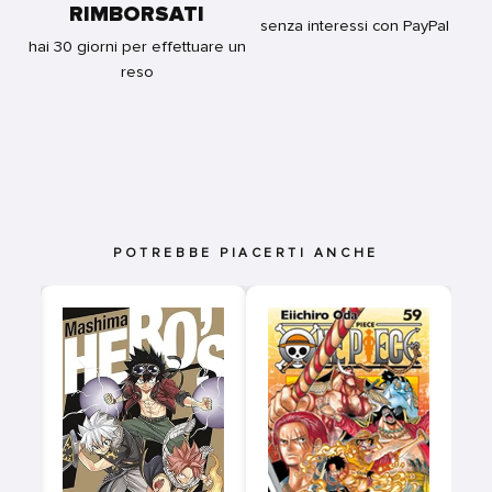
RIMBORSATI
senza interessi con PayPal
hai 30 giorni per effettuare un
reso
POTREBBE PIACERTI ANCHE
0
E
TI