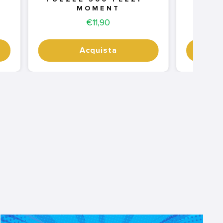
MOMENT
Price
€11,90
Acquista