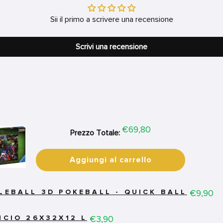
Sii il primo a scrivere una recensione
Scrivi una recensione
Price
€69,80
Prezzo Totale:
Aggiungi al carrello
Price
€9,90
ZLEBALL 3D POKEBALL - QUICK BALL
Price
€3,90
NCIO 26X32X12 L