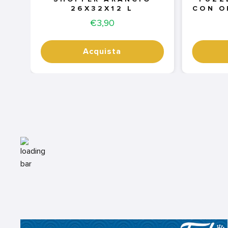
26X32X12 L
CON O
Price
€3,90
Acquista