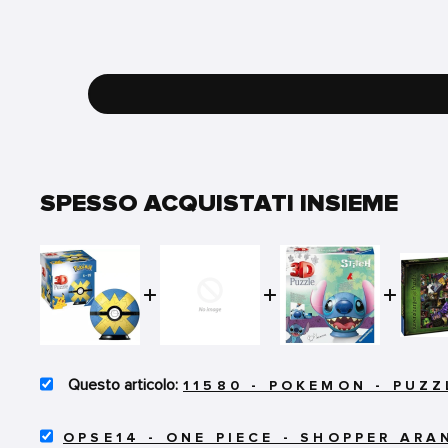
SPESSO ACQUISTATI INSIEME
SELECT
11580 - POKEMON - PUZ
11580
-
SELECT
POKEMON
OPSE14 - ONE PIECE - SHOPPER ARA