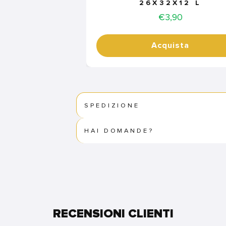
26X32X12 L
Price
€3,90
Acquista
SPEDIZIONE
HAI DOMANDE?
RECENSIONI CLIENTI