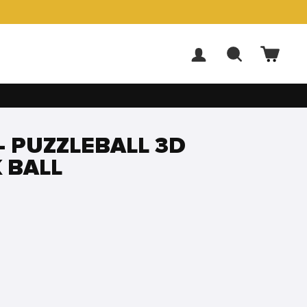
ACCEDI
CERCA
CARR
- PUZZLEBALL 3D
 BALL