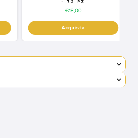
- 72 PZ
Price
€18,00
Acquista