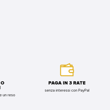
 O
PAGA IN 3 RATE
I
senza interessi con PayPal
re un reso