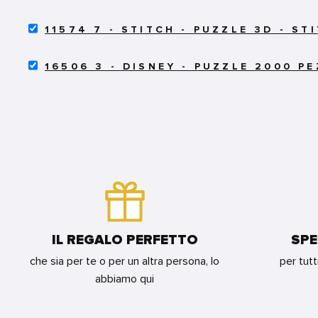
OPSE14
-
-
PUZZLEBALL
SELECT
ONE
3D
11574 7 - STITCH - PUZZLE 3D - ST
11574
PIECE
POKEBALL
7
-
-
SELECT
-
SHOPPER
16506 3 - DISNEY - PUZZLE 2000 PE
QUICK
16506
STITCH
ARANCIO
BALL
3
-
26X32X12
FOR
-
PUZZLE
L
BUNDLE
DISNEY
3D
FOR
-
-
BUNDLE
PUZZLE
STITCH
2000
CON
PEZZI
ORECCHIE
-
-
VILLAINOUS
72
FOR
PZ
BUNDLE
FOR
BUNDLE
IL REGALO PERFETTO
SPE
che sia per te o per un altra persona, lo
per tutt
abbiamo qui