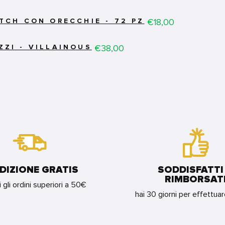
Price
€18,00
ITCH CON ORECCHIE - 72 PZ
Price
€38,00
ZZI - VILLAINOUS
DIZIONE GRATIS
SODDISFATTI
RIMBORSAT
i gli ordini superiori a 50€
hai 30 giorni per effettua