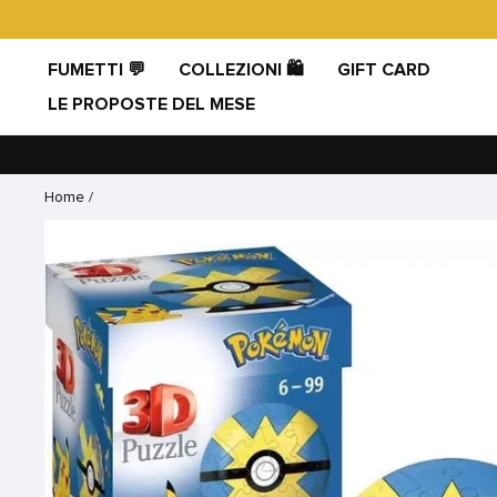
Vai
direttamente
ai
FUMETTI 💬
COLLEZIONI 🛍️
GIFT CARD
contenuti
LE PROPOSTE DEL MESE
Home
/