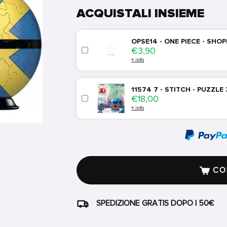
ACQUISTALI INSIEME
OPSE14 - ONE PIECE - SHO
Price
€3,90
+ info
11574 7 - STITCH - PUZZLE
Price
€18,00
+ info
COM
SPEDIZIONE GRATIS DOPO I 50€