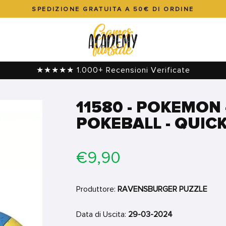
SPEDIZIONE GRATUITA A 50€ DI ORDINE
Metti
in
pausa
presentazione
★★★★★ 1.000+ Recensioni Verificate
11580 - POKEMON 
POKEBALL - QUICK
Prezzo
€9,90
di
listino
Produttore:
RAVENSBURGER PUZZLE
Data di Uscita:
29-03-2024