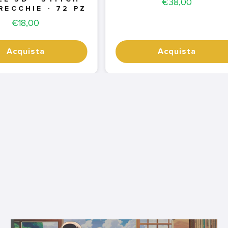
Price
€38,00
RECCHIE - 72 PZ
Price
€18,00
Acquista
Acquista