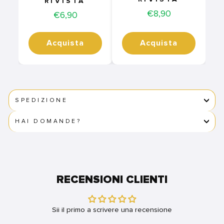
RIVISTA
Price
€8,90
Price
€6,90
Acquista
Acquista
SPEDIZIONE
HAI DOMANDE?
RECENSIONI CLIENTI
Sii il primo a scrivere una recensione