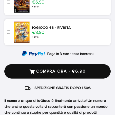
Price
€6,90
+ info
IOGIOCO 43 - RIVISTA
Price
€8,90
+ info
COMPRA ORA · €6,90
SPEDIZIONE GRATIS DOPO I 50€
Il numero cinque di ioGioco è finalmente arrivato! Un numero
che anche questa volta vi racconterà con passione un mondo
che continua a stupire per quantità e qualità di prodotti.