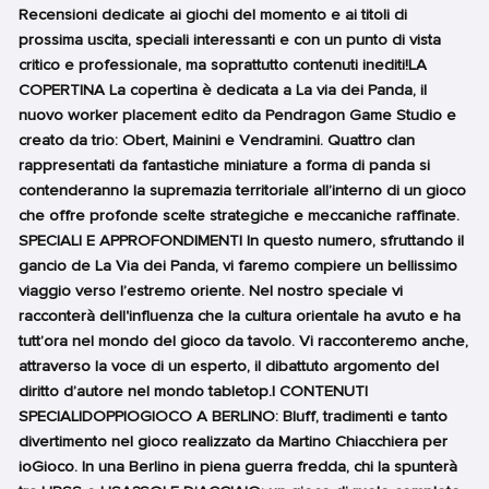
Recensioni dedicate ai giochi del momento e ai titoli di
prossima uscita, speciali interessanti e con un punto di vista
critico e professionale, ma soprattutto contenuti inediti!LA
COPERTINA La copertina è dedicata a La via dei Panda, il
nuovo worker placement edito da Pendragon Game Studio e
creato da trio: Obert, Mainini e Vendramini. Quattro clan
rappresentati da fantastiche miniature a forma di panda si
contenderanno la supremazia territoriale all’interno di un gioco
che offre profonde scelte strategiche e meccaniche raffinate.
SPECIALI E APPROFONDIMENTI In questo numero, sfruttando il
gancio de La Via dei Panda, vi faremo compiere un bellissimo
viaggio verso l’estremo oriente. Nel nostro speciale vi
racconterà dell'influenza che la cultura orientale ha avuto e ha
tutt’ora nel mondo del gioco da tavolo. Vi racconteremo anche,
attraverso la voce di un esperto, il dibattuto argomento del
diritto d’autore nel mondo tabletop.I CONTENUTI
SPECIALIDOPPIOGIOCO A BERLINO: Bluff, tradimenti e tanto
divertimento nel gioco realizzato da Martino Chiacchiera per
ioGioco. In una Berlino in piena guerra fredda, chi la spunterà