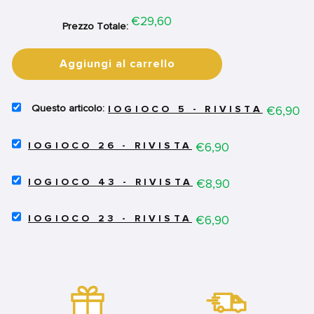
Price
€29,60
Prezzo Totale:
Aggiungi al carrello
SELECT
Price
€6,90
IOGIOCO 5 - RIVISTA
IOGIOCO
5
SELECT
-
Price
€6,90
IOGIOCO 26 - RIVISTA
IOGIOCO
RIVISTA
26
FOR
SELECT
-
Price
€8,90
BUNDLE
IOGIOCO 43 - RIVISTA
IOGIOCO
RIVISTA
43
FOR
SELECT
-
Price
€6,90
BUNDLE
IOGIOCO 23 - RIVISTA
IOGIOCO
RIVISTA
23
FOR
-
BUNDLE
RIVISTA
FOR
BUNDLE