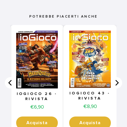
POTREBBE PIACERTI ANCHE
 -
IOGIOCO 43 -
IOGIOCO 26 -
RIVISTA
RIVISTA
Price
€8,90
Price
€6,90
Acquista
Acquista