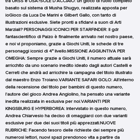
tra URSS e USA?SOLE D’ACCIAIO: un gioco di ruolo completo
basato sul sistema di Musha Shugyo, realizzata apposta per
ioGioco da Luca De Marini e Gilbert Gallo, con tanto di
illustrazioni esclusive. Siete pronti a sfidarvi a suon di Arti
Marziali? PERSONAGGI ICONICI PER STARFINDER: Il gdr
fantascientifico di Paizo è finalmente arrivato nel nostro paese,
e noi vi proponiamo, grazie a Giochi Uniti, le schede di tre
personaggi iconici di 4° livello.MISSIONE AGGIUNTIVA PER
OMEGHA: Sempre grazie a Giochi Uniti, il numero attuale sarà
arricchito da uno scenario inedito ideato dagli autori Castelli e
Cerreti che andrà ad arricchire la campagna del titolo illustrato
dal maestro Enzo Troiano.VARIANTE SAFARI GOLO: All’interno
della recensione del titolo per bambini di questo numero,
l’autore del gioco Andrea Angiolino, ha pensato una variante
inedita realizzata in esclusiva per noi.VARIANTI PER
KINGSBURG E HYPERBOREA: Intervistato in questo numero,
Andrea Chiarvesio ha deciso di omaggiarci con due varianti
esclusive per due dei suoi titoli più apprezzati.NUOVE
RUBRICHE: Facendo tesoro delle richieste dei sempre più
numerosi lettori, nuovi spazi prendonoo vita a partire da