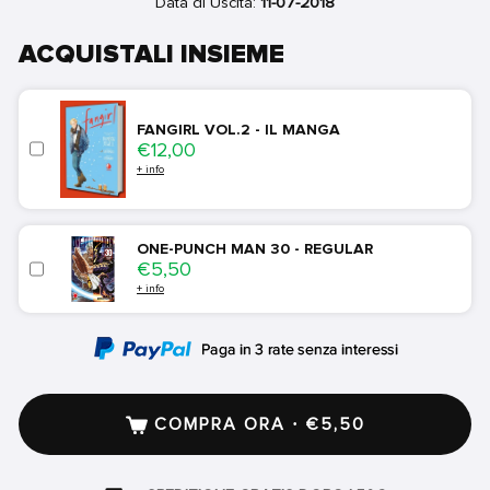
Data di Uscita:
11-07-2018
ACQUISTALI INSIEME
FANGIRL VOL.2 - IL MANGA
Price
€12,00
+ info
ONE-PUNCH MAN 30 - REGULAR
Price
€5,50
+ info
COMPRA ORA · €5,50