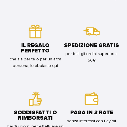
SING
30
BUNDLE
YESTERDAY
-
FOR
REGULAR
ME
FOR
7
BUNDLE
(DI
11)
FOR
BUNDLE
IL REGALO
SPEDIZIONE GRATIS
PERFETTO
per tutti gli ordini superiori a
che sia per te o per un altra
50€
persona, lo abbiamo qui
SODDISFATTI O
PAGA IN 3 RATE
RIMBORSATI
senza interessi con PayPal
hai 30 giorni per effettuare un