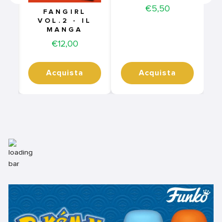
Price
€5,50
FANGIRL
VOL.2 - IL
MANGA
Price
€12,00
Acquista
Acquista