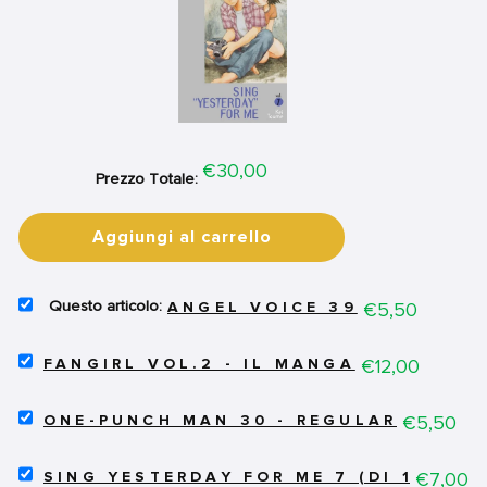
Price
€30,00
Prezzo Totale:
Aggiungi al carrello
SELECT
Price
€5,50
ANGEL VOICE 39
ANGEL
VOICE
SELECT
39
Price
€12,00
FANGIRL VOL.2 - IL MANGA
FANGIRL
FOR
VOL.2
BUNDLE
SELECT
-
Price
€5,50
ONE-PUNCH MAN 30 - REGULAR
ONE-
IL
PUNCH
MANGA
SELECT
MAN
Price
€7,00
FOR
SING YESTERDAY FOR ME 7 (DI 11)