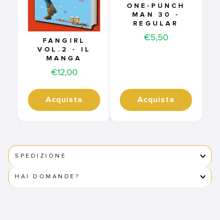
ONE-PUNCH
MAN 30 -
REGULAR
Price
€5,50
FANGIRL
VOL.2 - IL
MANGA
Price
€12,00
Acquista
Acquista
SPEDIZIONE
HAI DOMANDE?