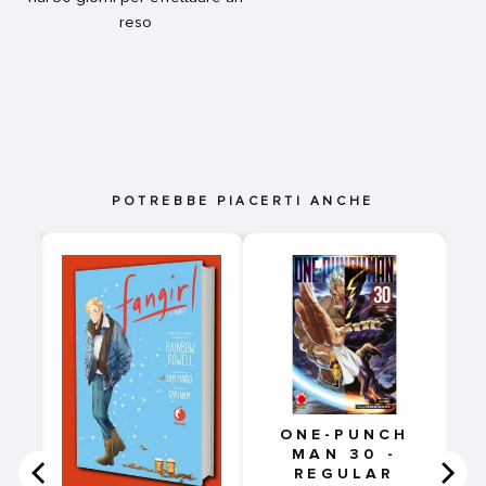
reso
POTREBBE PIACERTI ANCHE
LA
 1
ONE-PUNCH
MAN 30 -
REGULAR