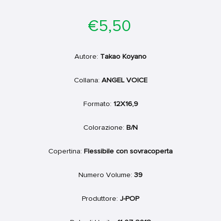
Prezzo
€5,50
di
listino
Autore:
Takao Koyano
Collana:
ANGEL VOICE
Formato:
12X16,9
Colorazione:
B/N
Copertina:
Flessibile con sovracoperta
Numero Volume:
39
Produttore:
J-POP