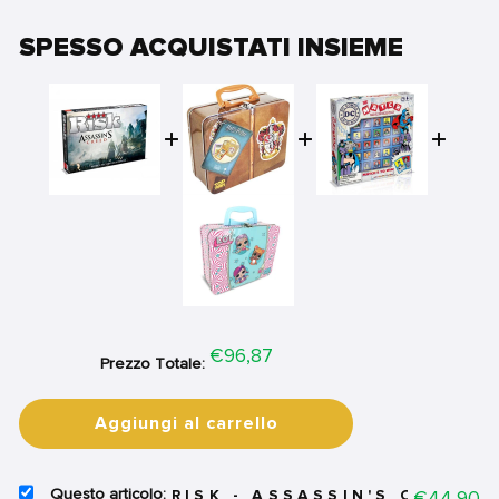
SPESSO ACQUISTATI INSIEME
Price
€96,87
Prezzo Totale:
Aggiungi al carrello
SELECT
Price
€44,90
RISK - ASSASSIN'S CREED -