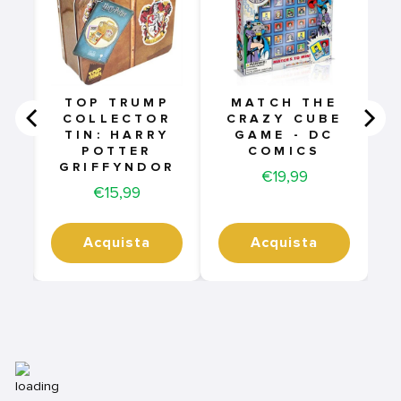
I
A
TE
TOP TRUMP
MATCH THE
COLLECTOR
CRAZY CUBE
TIN: HARRY
GAME - DC
POTTER
COMICS
GRIFFYNDOR
Price
€19,99
Price
€15,99
Acquista
Acquista