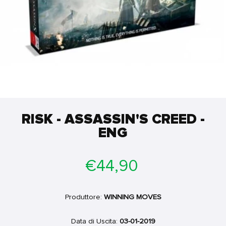
RISK - ASSASSIN'S CREED -
ENG
Prezzo
€44,90
di
listino
Produttore:
WINNING MOVES
Data di Uscita:
03-01-2019