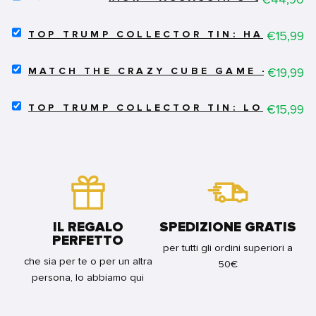
RISK
-
SELECT
ASSASSIN'S
Price
€15,99
TOP TRUMP COLLECTOR TIN: HARRY P
TOP
CREED
TRUMP
-
SELECT
COLLECTOR
Price
€19,99
ENG
MATCH THE CRAZY CUBE GAME - DC C
MATCH
TIN:
FOR
THE
HARRY
BUNDLE
SELECT
CRAZY
Price
€15,99
POTTER
TOP TRUMP COLLECTOR TIN: LOL
TOP
CUBE
GRIFFYNDOR
TRUMP
GAME
FOR
COLLECTOR
-
BUNDLE
TIN:
DC
LOL
COMICS
FOR
FOR
BUNDLE
BUNDLE
IL REGALO
SPEDIZIONE GRATIS
PERFETTO
per tutti gli ordini superiori a
che sia per te o per un altra
50€
persona, lo abbiamo qui