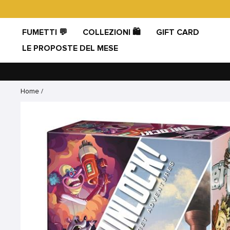
Vai
direttamente
ai
FUMETTI 💬
COLLEZIONI 🛍️
GIFT CARD
contenuti
LE PROPOSTE DEL MESE
Home
/