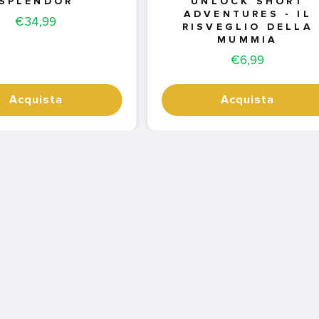
SPLENDOR
UNLOCK SHORT
ADVENTURES - IL
Price
€34,99
RISVEGLIO DELLA
MUMMIA
Price
€6,99
Acquista
Acquista