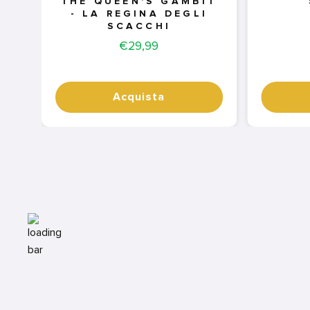
THE QUEEN'S GAMBIT
- LA REGINA DEGLI
SCACCHI
Price
€29,99
Acquista