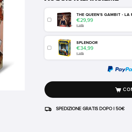
THE QUEEN'S GAMBIT - LA
Price
€29,99
+ info
SPLENDOR
Price
€34,99
+ info
COM
SPEDIZIONE GRATIS DOPO I 50€