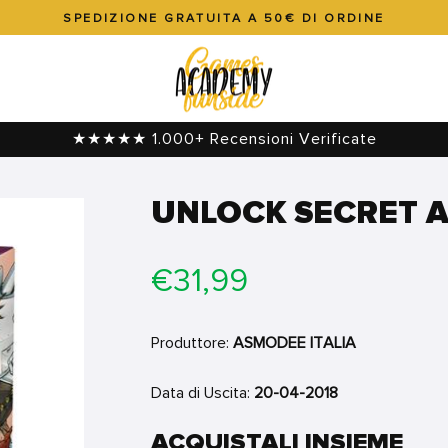
SPEDIZIONE GRATUITA A 50€ DI ORDINE
Metti
in
pausa
presentazione
★★★★★ 1.000+ Recensioni Verificate
UNLOCK SECRET 
Prezzo
€31,99
di
listino
Produttore:
ASMODEE ITALIA
Data di Uscita:
20-04-2018
ACQUISTALI INSIEME