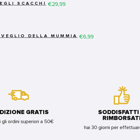
Price
€29,99
DEGLI SCACCHI
Price
€6,99
SVEGLIO DELLA MUMMIA
DIZIONE GRATIS
SODDISFATTI
RIMBORSAT
i gli ordini superiori a 50€
hai 30 giorni per effettua