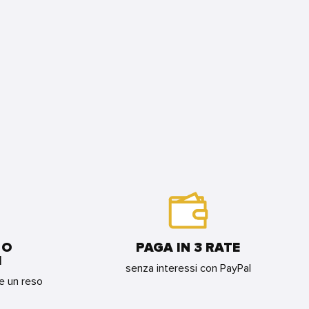
 O
PAGA IN 3 RATE
I
senza interessi con PayPal
re un reso