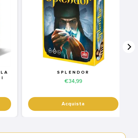
 LA
SPLENDOR
HI
Price
€34,99
Acquista