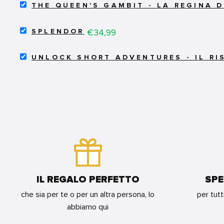
SELECT
ADVENTURES
THE QUEEN'S GAMBIT - LA REGINA 
THE
FOR
QUEEN'S
BUNDLE
SELECT
GAMBIT
Price
€34,99
SPLENDOR
SPLENDOR
-
FOR
LA
SELECT
BUNDLE
REGINA
UNLOCK SHORT ADVENTURES - IL RI
UNLOCK
DEGLI
SHORT
SCACCHI
ADVENTURES
FOR
-
BUNDLE
IL
RISVEGLIO
DELLA
MUMMIA
FOR
BUNDLE
IL REGALO PERFETTO
SPE
che sia per te o per un altra persona, lo
per tutt
abbiamo qui