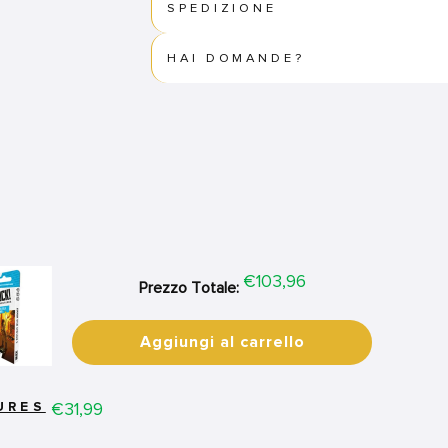
SPEDIZIONE
HAI DOMANDE?
Price
€103,96
Prezzo Totale:
Aggiungi al carrello
Price
€31,99
URES