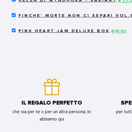
Price
€22,
HELEN DI WYNDHORN - VARIANT
HELEN
14
DI
FOR
SELECT
WYNDHORN
BUNDLE
FINCHE' MORTE NON CI SEPARI VOL.
FINCHE'
-
MORTE
VARIANT
SELECT
NON
Price
€19,90
FOR
PINK HEART JAM DELUXE BOX
PINK
CI
BUNDLE
HEART
SEPARI
JAM
VOL.9
DELUXE
FOR
BOX
BUNDLE
FOR
BUNDLE
IL REGALO PERFETTO
SPE
che sia per te o per un altra persona, lo
per tutt
abbiamo qui