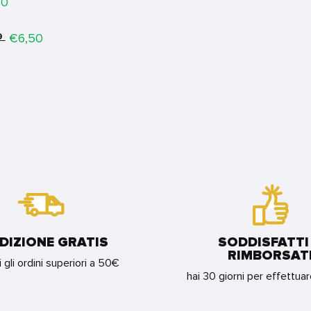
00
Price
€6,50
9
DIZIONE GRATIS
SODDISFATTI
RIMBORSAT
i gli ordini superiori a 50€
hai 30 giorni per effettua