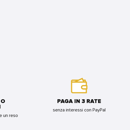
 O
PAGA IN 3 RATE
I
senza interessi con PayPal
re un reso