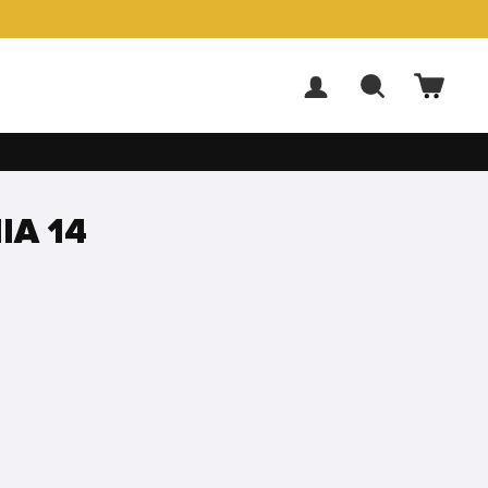
ACCEDI
CERCA
CARR
IA 14