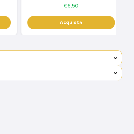
Price
€6,50
Acquista