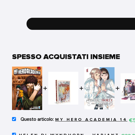
SPESSO ACQUISTATI INSIEME
SELECT
Pr
€5
MY HERO ACADEMIA 14
MY
HERO
SELECT
ACADEMIA