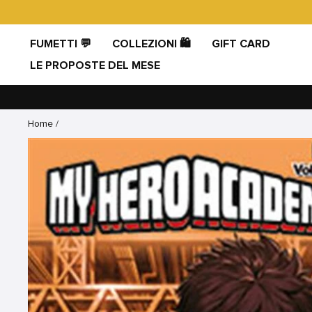
Vai
direttamente
ai
FUMETTI 💬
COLLEZIONI 🛍️
GIFT CARD
contenuti
LE PROPOSTE DEL MESE
Home
/