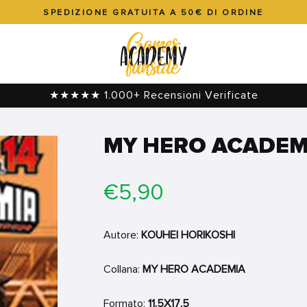
SPEDIZIONE GRATUITA A 50€ DI ORDINE
Metti
in
pausa
presentazione
★★★★★ 1.000+ Recensioni Verificate
MY HERO ACADEM
Prezzo
€5,90
di
listino
Autore:
KOUHEI HORIKOSHI
Collana:
MY HERO ACADEMIA
Formato:
11,5X17,5