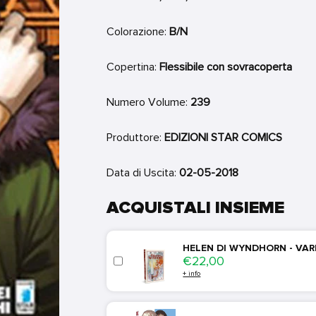
Colorazione:
B/N
Copertina:
Flessibile con sovracoperta
Numero Volume:
239
Produttore:
EDIZIONI STAR COMICS
Data di Uscita:
02-05-2018
ACQUISTALI INSIEME
HELEN DI WYNDHORN - VAR
Price
€22,00
+ info