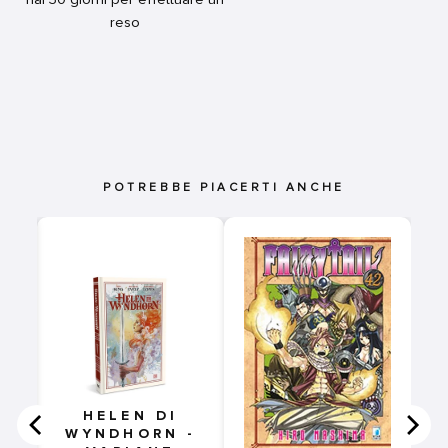
reso
POTREBBE PIACERTI ANCHE
0
E
TI
HELEN DI
WYNDHORN -