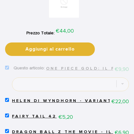
Price
€44,00
Prezzo Totale:
Aggiungi al carrello
SELECT
Price
€9,90
ONE PIECE GOLD: IL FILM -
ONE
PIECE
GOLD:
IL
FILM
-
SELECT
Price
€22,00
HELEN DI WYNDHORN - VARIANT
ANIME
HELEN
COMICS
DI
SELECT
1
WYNDHORN
Price
€5,20
FAIRY TAIL 42
FAIRY
FOR
-
TAIL
BUNDLE
VARIANT
SELECT
42
Price
€6,90
FOR
DRAGON BALL Z THE MOVIE - IL SUPE