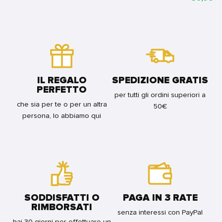
DRAGON
FOR
BUNDLE
BALL
BUNDLE
Z
THE
MOVIE
-
IL
SUPER
SAIYAN
IL REGALO
SPEDIZIONE GRATIS
DELLA
PERFETTO
LEGGENDA
per tutti gli ordini superiori a
-
che sia per te o per un altra
50€
ANIME
persona, lo abbiamo qui
COMICS
FOR
BUNDLE
SODDISFATTI O
PAGA IN 3 RATE
RIMBORSATI
senza interessi con PayPal
hai 30 giorni per effettuare un