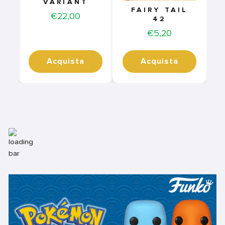
VARIANT
FAIRY TAIL
Price
€22,00
42
Price
€5,20
Acquista
Acquista