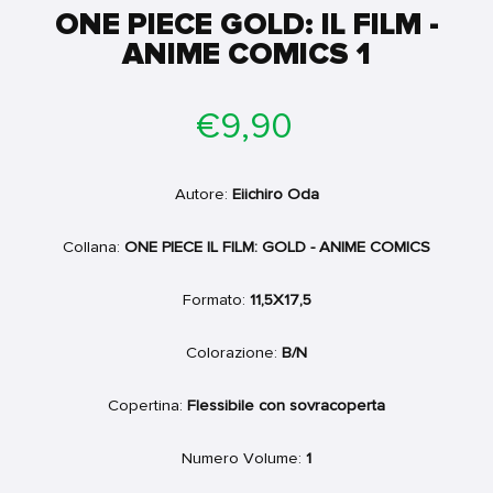
ONE PIECE GOLD: IL FILM -
ANIME COMICS 1
Prezzo
€9,90
di
listino
Autore:
Eiichiro Oda
Collana:
ONE PIECE IL FILM: GOLD - ANIME COMICS
Formato:
11,5X17,5
Colorazione:
B/N
Copertina:
Flessibile con sovracoperta
Numero Volume:
1