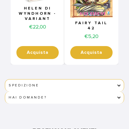
HELEN DI
WYNDHORN -
VARIANT
FAIRY TAIL
Price
€22,00
42
Price
€5,20
Acquista
Acquista
SPEDIZIONE
HAI DOMANDE?